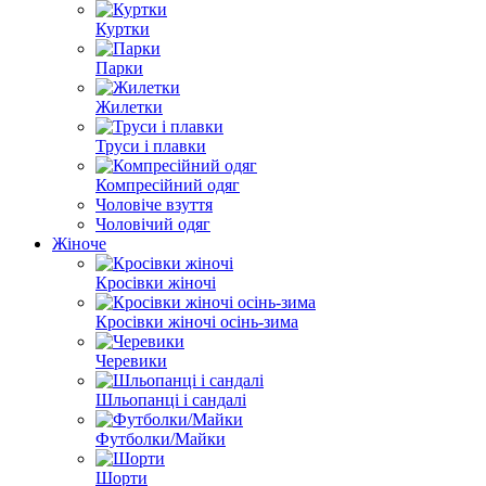
Куртки
Парки
Жилетки
Труси і плавки
Компресійний одяг
Чоловіче взуття
Чоловічий одяг
Жіноче
Кросівки жіночі
Кросівки жіночі осінь-зима
Черевики
Шльопанці і сандалі
Футболки/Майки
Шорти