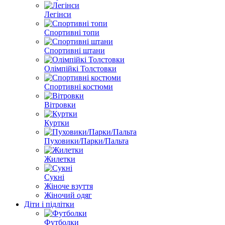
Легінси
Спортивні топи
Спортивні штани
Олімпійкі Толстовки
Спортивні костюми
Вітровки
Куртки
Пуховики/Парки/Пальта
Жилетки
Сукні
Жіноче взуття
Жіночий одяг
Діти і підлітки
Футболки