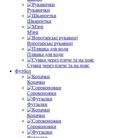
Рукавички
Шкарпетки
М'ячі
Воротарські рукавиці
Пляшка для води
Сумки через плече та на пояс
Футбол
Копачки
Сороконожки
Футзалки
Копачки
Сороконожки
Футзалки