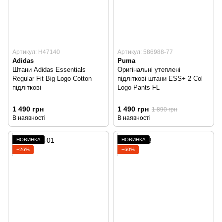
Артикул: H47140
Артикул: 586988-77
Adidas
Puma
Штани Adidas Essentials
Оригінальні утеплені
Regular Fit Big Logo Cotton
підліткові штани ESS+ 2 Col
підліткові
Logo Pants FL
1 490 грн
1 490 грн
1 890 грн
В наявності
В наявності
НОВИНКА
НОВИНКА
−26%
−60%