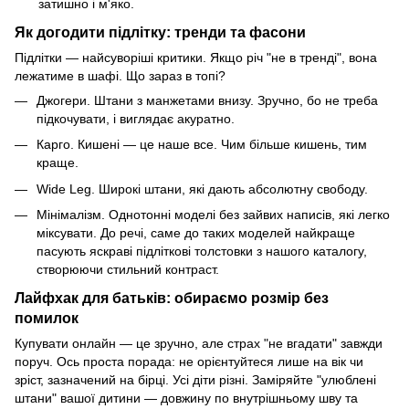
затишно і м'яко.
Як догодити підлітку: тренди та фасони
Підлітки — найсуворіші критики. Якщо річ "не в тренді", вона
лежатиме в шафі. Що зараз в топі?
Джогери. Штани з манжетами внизу. Зручно, бо не треба
підкочувати, і виглядає акуратно.
Карго. Кишені — це наше все. Чим більше кишень, тим
краще.
Wide Leg. Широкі штани, які дають абсолютну свободу.
Мінімалізм. Однотонні моделі без зайвих написів, які легко
міксувати. До речі, саме до таких моделей найкраще
пасують яскраві підліткові толстовки з нашого каталогу,
створюючи стильний контраст.
Лайфхак для батьків: обираємо розмір без
помилок
Купувати онлайн — це зручно, але страх "не вгадати" завжди
поруч. Ось проста порада: не орієнтуйтеся лише на вік чи
зріст, зазначений на бірці. Усі діти різні. Заміряйте "улюблені
штани" вашої дитини — довжину по внутрішньому шву та