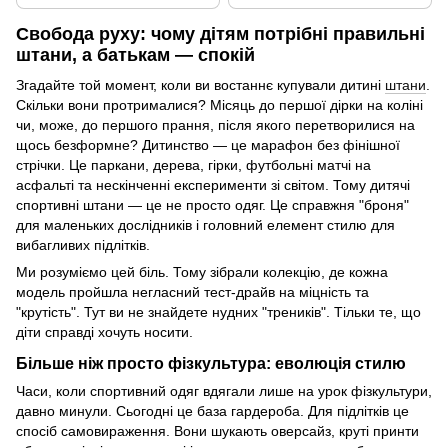
Свобода руху: чому дітям потрібні правильні
штани, а батькам — спокій
Згадайте той момент, коли ви востаннє купували дитині
штани
.
Скільки вони протрималися? Місяць до першої дірки на коліні
чи, може, до першого прання, після якого перетворилися на
щось безформне? Дитинство — це марафон без фінішної
стрічки. Це паркани, дерева, гірки, футбольні матчі на
асфальті та нескінченні експерименти зі світом. Тому дитячі
спортивні штани — це не просто одяг. Це справжня "броня"
для маленьких дослідників і головний елемент стилю для
вибагливих підлітків.
Ми розуміємо цей біль. Тому зібрали колекцію, де кожна
модель пройшла негласний тест-драйв на міцність та
"крутість". Тут ви не знайдете нудних "треників". Тільки те, що
діти справді хочуть носити.
Більше ніж просто фізкультура: еволюція стилю
Часи, коли спортивний одяг вдягали лише на урок фізкультури,
давно минули. Сьогодні це база гардероба. Для підлітків це
спосіб самовираження. Вони шукають оверсайз, круті принти