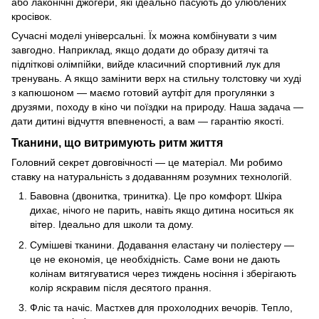
або лаконічні джогери, які ідеально пасують до улюблених
кросівок.
Сучасні моделі універсальні. Їх можна комбінувати з чим
завгодно. Наприклад, якщо додати до образу дитячі та
підліткові олімпійки, вийде класичний спортивний лук для
тренувань. А якщо замінити верх на стильну толстовку чи худі
з капюшоном — маємо готовий аутфіт для прогулянки з
друзями, походу в кіно чи поїздки на природу. Наша задача —
дати дитині відчуття впевненості, а вам — гарантію якості.
Тканини, що витримують ритм життя
Головний секрет довговічності — це матеріал. Ми робимо
ставку на натуральність з додаванням розумних технологій.
Бавовна (двонитка, тринитка). Це про комфорт. Шкіра
дихає, нічого не парить, навіть якщо дитина носиться як
вітер. Ідеально для школи та дому.
Сумішеві тканини. Додавання еластану чи поліестеру —
це не економія, це необхідність. Саме вони не дають
колінам витягуватися через тиждень носіння і зберігають
колір яскравим після десятого прання.
Фліс та начіс. Мастхев для прохолодних вечорів. Тепло,