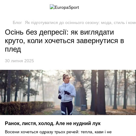
Блог
Як підготуватися до осіннього сезону: мода, стиль і ко
Осінь без депресії: як виглядати
круто, коли хочеться завернутися в
плед
30 липня 2025
Ранок, листя, холод. Але не нудний лук
Восени хочеться одразу трьох речей: тепла, кави і не