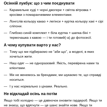
Осінній лукбук: що з чим поєднувати
Карамельне худі + чорні джогери + світла вітровка +
кросівки з помаранчевими елементами.
Лонгслів кольору какао + легінси + куртка кольору хакі + сірі
сліпони.
Глибоко-синій комплект + біла куртка + шапка-біні +
термочашка з кавою — і ти готовий(-а) до фотосесії.
А чому купувати варто у нас?
Тому що ми підбираємо не “аби що”, а моделі, в яких
хочеться жити.
Наш одяг — не одноразовий. Якість, перевірена нами та
клієнтами.
Ми не женемось за брендами, ми шукаємо те, що справді
носиться.
І у нас нормально з цінами. Реально.
Не відкладай осінь на потім
Якщо тобі холодно — це дзвіночок оновити гардероб. Якщо ти
не знаєш, що вдягнути — це шанс знайти нове. Якщо ти