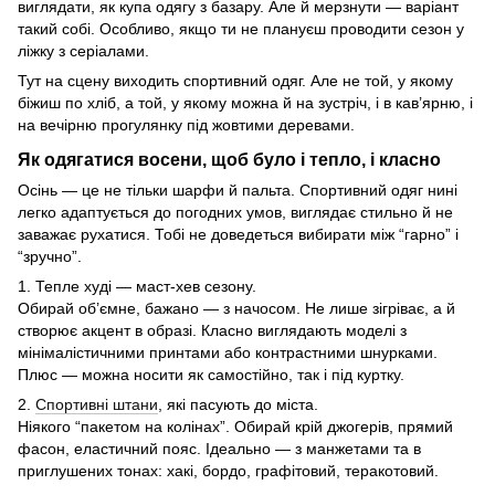
виглядати, як купа одягу з базару. Але й мерзнути — варіант
такий собі. Особливо, якщо ти не плануєш проводити сезон у
ліжку з серіалами.
Тут на сцену виходить спортивний одяг. Але не той, у якому
біжиш по хліб, а той, у якому можна й на зустріч, і в кав’ярню, і
на вечірню прогулянку під жовтими деревами.
Як одягатися восени, щоб було і тепло, і класно
Осінь — це не тільки шарфи й пальта. Спортивний одяг нині
легко адаптується до погодних умов, виглядає стильно й не
заважає рухатися. Тобі не доведеться вибирати між “гарно” і
“зручно”.
1. Тепле худі — маст-хев сезону.
Обирай об’ємне, бажано — з начосом. Не лише зігріває, а й
створює акцент в образі. Класно виглядають моделі з
мінімалістичними принтами або контрастними шнурками.
Плюс — можна носити як самостійно, так і під куртку.
2.
Спортивні штани
, які пасують до міста.
Ніякого “пакетом на колінах”. Обирай крій джогерів, прямий
фасон, еластичний пояс. Ідеально — з манжетами та в
приглушених тонах: хакі, бордо, графітовий, теракотовий.