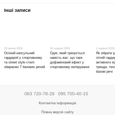
Інші записи
29 липня 2026
30 червня 2026
1 червня 2026
Осінній капсульний
Одяг, який тренується
Як зібрати 
гардероб у спортивному
замість вас: що таке
літній гард
та street style стилі:
дофаміновий ефект у
активного в
збираємо 7 базових речей
спортивному екіпіруванні
тренди, техн
базові речі
063 720-78-28
095 700-40-15
Контактна інформація
Повна версія сайту