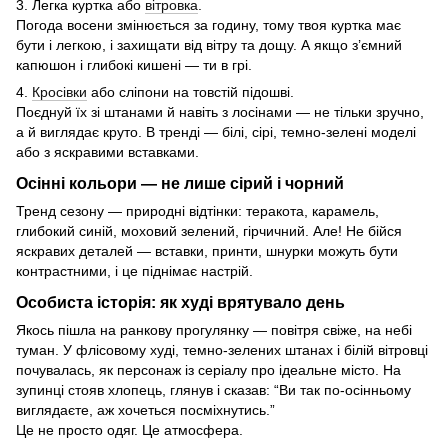
3. Легка куртка або
вітровка
.
Погода восени змінюється за годину, тому твоя куртка має
бути і легкою, і захищати від вітру та дощу. А якщо з’ємний
капюшон і глибокі кишені — ти в грі.
4.
Кросівки
або сліпони на товстій підошві.
Поєднуй їх зі штанами й навіть з лосінами — не тільки зручно,
а й виглядає круто. В тренді — білі, сірі, темно-зелені моделі
або з яскравими вставками.
Осінні кольори — не лише сірий і чорний
Тренд сезону — природні відтінки: теракота, карамель,
глибокий синій, моховий зелений, гірчичний. Але! Не бійся
яскравих деталей — вставки, принти, шнурки можуть бути
контрастними, і це піднімає настрій.
Особиста історія: як худі врятувало день
Якось пішла на ранкову прогулянку — повітря свіже, на небі
туман. У флісовому худі, темно-зелених штанах і білій вітровці
почувалась, як персонаж із серіалу про ідеальне місто. На
зупинці стояв хлопець, глянув і сказав: “Ви так по-осінньому
виглядаєте, аж хочеться посміхнутись.”
Це не просто одяг. Це атмосфера.