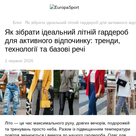
Блог
Як зібрати ідеальний літній гардероб для активного відп
Як зібрати ідеальний літній гардероб
для активного відпочинку: тренди,
технології та базові речі
1 червня 2026
Літо — це час максимального руху, довгих вечорів, подорожей
та тренувань просто неба. Разом із підвищенням температури
повітря змінюються і вимоги до нашого гардероба. Одяг для