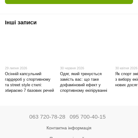
Інші записи
29 липня 2026
30 червня 2026
30 квітня 2026
Осінній капсульний
Одяг, який тренується
Як спорт зм
гардероб у спортивному
замість вас: що таке
з вибору ек
та street style стилі:
дофаміновий ефект у
нових дося
збираємо 7 базових речей
спортивному екіпіруванні
063 720-78-28
095 700-40-15
Контактна інформація