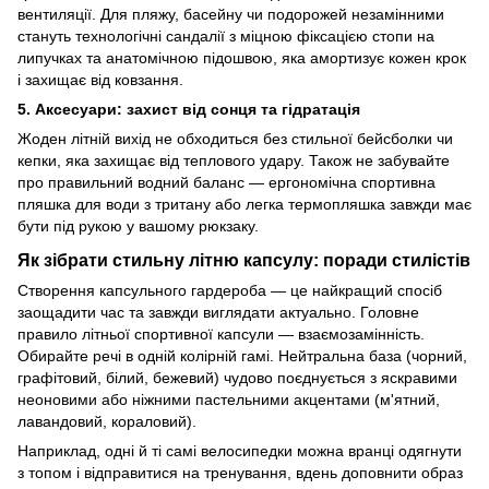
вентиляції. Для пляжу, басейну чи подорожей незамінними
стануть технологічні сандалії з міцною фіксацією стопи на
липучках та анатомічною підошвою, яка амортизує кожен крок
і захищає від ковзання.
5. Аксесуари: захист від сонця та гідратація
Жоден літній вихід не обходиться без стильної бейсболки чи
кепки, яка захищає від теплового удару. Також не забувайте
про правильний водний баланс — ергономічна спортивна
пляшка для води з тритану або легка термопляшка завжди має
бути під рукою у вашому рюкзаку.
Як зібрати стильну літню капсулу: поради стилістів
Створення капсульного гардероба — це найкращий спосіб
заощадити час та завжди виглядати актуально. Головне
правило літньої спортивної капсули — взаємозамінність.
Обирайте речі в одній колірній гамі. Нейтральна база (чорний,
графітовий, білий, бежевий) чудово поєднується з яскравими
неоновими або ніжними пастельними акцентами (м'ятний,
лавандовий, кораловий).
Наприклад, одні й ті самі велосипедки можна вранці одягнути
з топом і відправитися на тренування, вдень доповнити образ