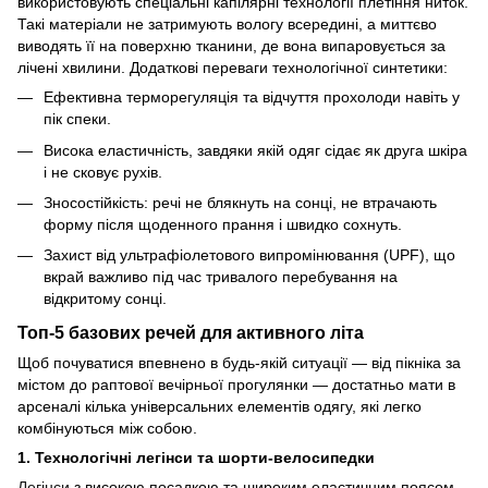
використовують спеціальні капілярні технології плетіння ниток.
Такі матеріали не затримують вологу всередині, а миттєво
виводять її на поверхню тканини, де вона випаровується за
лічені хвилини. Додаткові переваги технологічної синтетики:
Ефективна терморегуляція та відчуття прохолоди навіть у
пік спеки.
Висока еластичність, завдяки якій одяг сідає як друга шкіра
і не сковує рухів.
Зносостійкість: речі не блякнуть на сонці, не втрачають
форму після щоденного прання і швидко сохнуть.
Захист від ультрафіолетового випромінювання (UPF), що
вкрай важливо під час тривалого перебування на
відкритому сонці.
Топ-5 базових речей для активного літа
Щоб почуватися впевнено в будь-якій ситуації — від пікніка за
містом до раптової вечірньої прогулянки — достатньо мати в
арсеналі кілька універсальних елементів одягу, які легко
комбінуються між собою.
1. Технологічні легінси та шорти-велосипедки
Легінси
з високою посадкою та широким еластичним поясом