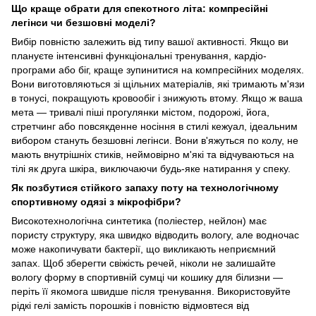
Що краще обрати для спекотного літа: компресійні
легінси чи безшовні моделі?
Вибір повністю залежить від типу вашої активності. Якщо ви
плануєте інтенсивні функціональні тренування, кардіо-
програми або біг, краще зупинитися на компресійних моделях.
Вони виготовляються зі щільних матеріалів, які тримають м'язи
в тонусі, покращують кровообіг і знижують втому. Якщо ж ваша
мета — тривалі піші прогулянки містом, подорожі, йога,
стретчинг або повсякденне носіння в стилі кежуал, ідеальним
вибором стануть безшовні легінси. Вони в'яжуться по колу, не
мають внутрішніх стиків, неймовірно м'які та відчуваються на
тілі як друга шкіра, виключаючи будь-яке натирання у спеку.
Як позбутися стійкого запаху поту на технологічному
спортивному одязі з мікрофібри?
Високотехнологічна синтетика (поліестер, нейлон) має
пористу структуру, яка швидко відводить вологу, але водночас
може накопичувати бактерії, що викликають неприємний
запах. Щоб зберегти свіжість речей, ніколи не залишайте
вологу форму в спортивній сумці чи кошику для білизни —
періть її якомога швидше після тренування. Використовуйте
рідкі гелі замість порошків і повністю відмовтеся від