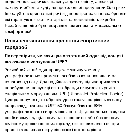
подовженою сорочкою навипуск для шопінгу, а ввечері
накинути об'ємне худі для прохолодної прогулянки біля річки.
Інвестуйте в оригінальні речі від перевірених світових брендів,
які гарантують якість матеріалів та довговічність виробів.
Нехай ваше літо буде яскравим, активним та максимально
комфортним!
Поширені запитання про літній спортивний
гардероб
Як перевірити, чи захищає спортивний одяг від сонця і
що означає маркування UPF?
Звичайний літній одяг пропускає значну частину
ультрафіолетових променів, особливо коли тканина стає
вологою від поту. Для надійного захисту під час тривалого
перебування на вулиці світові бренди випускають речі зі
спеціальним маркуванням UPF (Ultraviolet Protection Factor).
Цифра поруч із цією абревіатурою вказує на рівень захисту:
наприклад, тканина з UPF 50 блокує близько 98%
ультрафіолетового випромінювання. Це досягається завдяки
особливому надщільному плетінню ниток або безпечному
хімічному просоченню матеріалу, яке не вимивається при
пранні та захищає шкіру від опіків і фотостаріння.