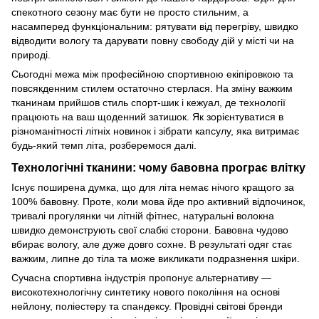
спекотного сезону має бути не просто стильним, а
насамперед функціональним: рятувати від перегріву, швидко
відводити вологу та дарувати повну свободу дій у місті чи на
природі.
Сьогодні межа між професійною спортивною екіпіровкою та
повсякденним стилем остаточно стерлася. На зміну важким
тканинам прийшов стиль спорт-шик і кежуал, де технології
працюють на ваш щоденний затишок. Як зорієнтуватися в
різноманітності літніх новинок і зібрати капсулу, яка витримає
будь-який темп літа, розберемося далі.
Технологічні тканини: чому бавовна програє влітку
Існує поширена думка, що для літа немає нічого кращого за
100% бавовну. Проте, коли мова йде про активний відпочинок,
тривалі прогулянки чи літній фітнес, натуральні волокна
швидко демонструють свої слабкі сторони. Бавовна чудово
вбирає вологу, але дуже довго сохне. В результаті одяг стає
важким, липне до тіла та може викликати подразнення шкіри.
Сучасна спортивна індустрія пропонує альтернативу —
високотехнологічну синтетику нового покоління на основі
нейлону, поліестеру та спандексу. Провідні світові бренди