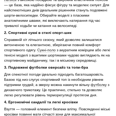
— це база, яка надійно фіксує фігуру та моделює силует. Для
найспекотніших днів ідеальним рішенням стануть подовжені
шорти-велосипедки. Обирайте моделі з пласкими
анатомічними швами, які виключають натирання під час
тривалої ходьби чи катання на велосипеді.
2. Спортивні сукні в стилі спорт-шик
Справжній хіт літнього сезону, який дозволяє залишатися
витонченою та елегантною, зберігаючи повний комфорт
спортивного одягу.
Сукні-поло
з акуратним комірцем або легкі
тенісні моделі з вшитими шортиками чудово виглядають як на
спортивному майданчику, так і в міському середовищі.
3. Подовжені футболки оверсайз та топи-бра
Для спекотної погоди ідеально підходить багатошаровість.
Базою під низ слугує спортивний топ із необхідним рівнем
підтримки грудей, а зверху можна накинути вільну
футболку
з
дихаючого трикотажу. Це практично, стильно та дозволяє
легко регулювати рівень терморегуляції протягом дня.
4. Ергономічні сандалії та легкі кросівки
Взуття — головний елемент безпеки влітку. Повсякденні міські
кросівки повинні мати сітчасті зони для максимальної