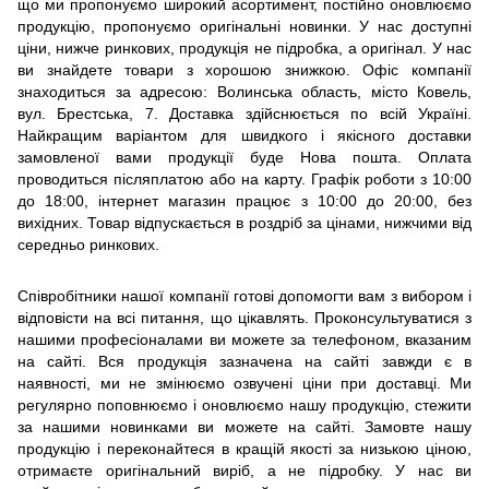
що ми пропонуємо широкий асортимент, постійно оновлюємо
продукцію, пропонуємо оригінальні новинки. У нас доступні
ціни, нижче ринкових, продукція не підробка, а оригінал. У нас
ви знайдете товари з хорошою знижкою. Офіс компанії
знаходиться за адресою: Волинська область, місто Ковель,
вул. Брестська, 7. Доставка здійснюється по всій Україні.
Найкращим варіантом для швидкого і якісного доставки
замовленої вами продукції буде Нова пошта. Оплата
проводиться післяплатою або на карту. Графік роботи з 10:00
до 18:00, інтернет магазин працює з 10:00 до 20:00, без
вихідних. Товар відпускається в роздріб за цінами, нижчими від
середньо ринкових.
Співробітники нашої компанії готові допомогти вам з вибором і
відповісти на всі питання, що цікавлять. Проконсультуватися з
нашими професіоналами ви можете за телефоном, вказаним
на сайті. Вся продукція зазначена на сайті завжди є в
наявності, ми не змінюємо озвучені ціни при доставці. Ми
регулярно поповнюємо і оновлюємо нашу продукцію, стежити
за нашими новинками ви можете на сайті. Замовте нашу
продукцію і переконайтеся в кращій якості за низькою ціною,
отримаєте оригінальний виріб, а не підробку. У нас ви