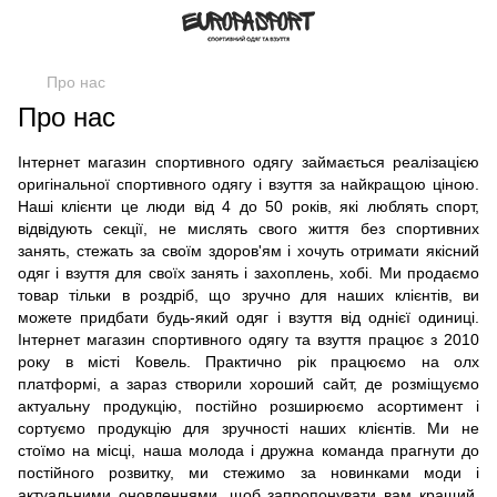
Про нас
Про нас
Інтернет магазин спортивного одягу займається реалізацією
оригінальної спортивного одягу і взуття за найкращою ціною.
Наші клієнти це люди від 4 до 50 років, які люблять спорт,
відвідують секції, не мислять свого життя без спортивних
занять, стежать за своїм здоров'ям і хочуть отримати якісний
одяг і взуття для своїх занять і захоплень, хобі. Ми продаємо
товар тільки в роздріб, що зручно для наших клієнтів, ви
можете придбати будь-який одяг і взуття від однієї одиниці.
Інтернет магазин спортивного одягу та взуття працює з 2010
року в місті Ковель. Практично рік працюємо на олх
платформі, а зараз створили хороший сайт, де розміщуємо
актуальну продукцію, постійно розширюємо асортимент і
сортуємо продукцію для зручності наших клієнтів. Ми не
стоїмо на місці, наша молода і дружна команда прагнути до
постійного розвитку, ми стежимо за новинками моди і
актуальними оновленнями, щоб запропонувати вам кращий,