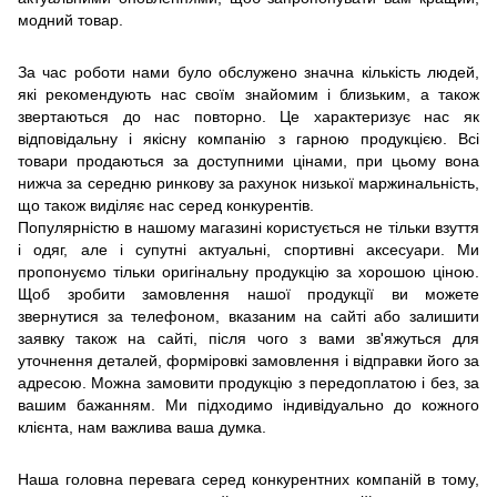
модний товар.
За час роботи нами було обслужено значна кількість людей,
які рекомендують нас своїм знайомим і близьким, а також
звертаються до нас повторно. Це характеризує нас як
відповідальну і якісну компанію з гарною продукцією. Всі
товари продаються за доступними цінами, при цьому вона
нижча за середню ринкову за рахунок низької маржинальність,
що також виділяє нас серед конкурентів.
Популярністю в нашому магазині користується не тільки взуття
і одяг, але і супутні актуальні, спортивні аксесуари. Ми
пропонуємо тільки оригінальну продукцію за хорошою ціною.
Щоб зробити замовлення нашої продукції ви можете
звернутися за телефоном, вказаним на сайті або залишити
заявку також на сайті, після чого з вами зв'яжуться для
уточнення деталей, форміровкі замовлення і відправки його за
адресою. Можна замовити продукцію з передоплатою і без, за
​​вашим бажанням. Ми підходимо індивідуально до кожного
клієнта, нам важлива ваша думка.
Наша головна перевага серед конкурентних компаній в тому,