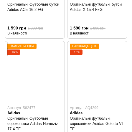
Оригінальні футбольні бутси
Оригінальні футбольні бутси
Adidas ACE 16.2 FG
Adidas X 15.4 FxG
1 590 грн
1 590 грн
1 890 грн
1 890 грн
В наявності
В наявності
НАЙКРАЩА ЦІНА
НАЙКРАЩА ЦІНА
−16%
−16%
Артикул: S82477
Артикул: AQ4299
Adidas
Adidas
Оригінальні футбольні
Оригінальні футбольні
сороконіжки Adidas Nemeziz
сороконіжки Adidas Goletto VI
17.4 TF
TF