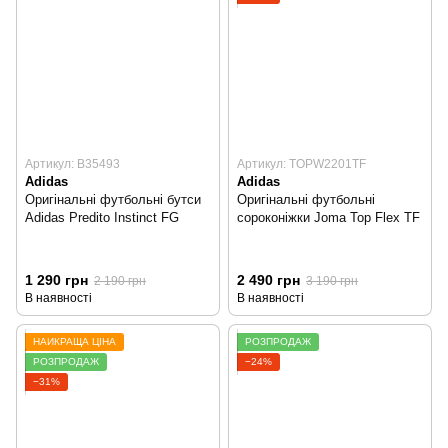
Артикул: B35493
Артикул: TOPW2201TF
Adidas
Adidas
Оригінальні футбольні бутси
Оригінальні футбольні
Adidas Predito Instinct FG
сороконіжки Joma Top Flex TF
1 290 грн
2 490 грн
2 190 грн
3 190 грн
В наявності
В наявності
НАЙКРАЩА ЦІНА
РОЗПРОДАЖ
РОЗПРОДАЖ
−24%
−31%