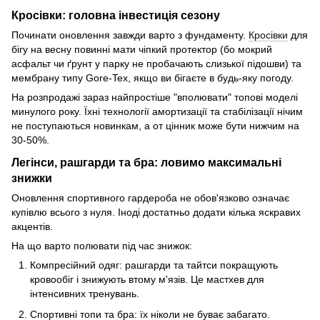
Кросівки: головна інвестиція сезону
Починати оновлення завжди варто з фундаменту.
Кросівки
для
бігу на весну повинні мати чіпкий протектор (бо мокрий
асфальт чи ґрунт у парку не пробачають слизької підошви) та
мембрану типу Gore-Tex, якщо ви бігаєте в будь-яку погоду.
На розпродажі зараз найпростіше "вполювати" топові моделі
минулого року. Їхні технології амортизації та стабілізації нічим
не поступаються новинкам, а от цінник може бути нижчим на
30-50%.
Легінси, рашгарди та бра: ловимо максимальні
знижки
Оновлення спортивного гардероба не обов'язково означає
купівлю всього з нуля. Іноді достатньо додати кілька яскравих
акцентів.
На що варто полювати під час знижок:
Компресійний одяг: рашгарди та тайтси покращують
кровообіг і знижують втому м'язів. Це мастхев для
інтенсивних тренувань.
Спортивні топи та бра: їх ніколи не буває забагато.