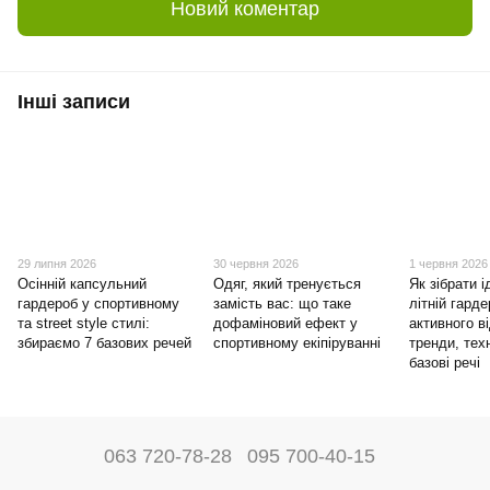
Новий коментар
Інші записи
29 липня 2026
30 червня 2026
1 червня 2026
Осінній капсульний
Одяг, який тренується
Як зібрати 
гардероб у спортивному
замість вас: що таке
літній гард
та street style стилі:
дофаміновий ефект у
активного в
збираємо 7 базових речей
спортивному екіпіруванні
тренди, техн
базові речі
063 720-78-28
095 700-40-15