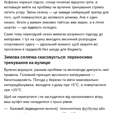
Асфальт нарешті підсох, сонце починає відчутно гріти, а
мотивація вийти на пробіжку чи вуличне тренування стрімко
летить угору. Зміна сезону — це завжди найкращий тригер для
того, щоб повернутися до активного режиму. Але є один
нюанс: бігати у важких зимових тайтсах вже жарко, а в літніх
шортах — ще відверто холодно.
Саме тому перехідний сезон вимагає розумного підходу до
екіпіровки. І тут на сцену виходить весняний розпродаж
спортивного одягу — ідеальний момент, щоб закрити всі
прогалини в гардеробі без шкоди для бюджету.
Зимова сплячка скасовується: переносимо
тренування на вулицю
Вуличні воркаути, ранкові пробіжки та велозаїзди диктують свої
правила. Головний принцип весняного екіпірування —
багатошаровість. Погода у березні та квітні максимально
непередбачувана: виходите з дому при +5°C, а повертаєтеся
при +15°C.
Щоб не перегрітися і не застудитися від пронизливого вітру,
ваш аутфіт має складатися з трьох рівнів:
Базовий (відведення вологи): технологічна
футболка
або