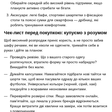
Обирайте середній або високий рівень підтримки, якщо
плануєте активно стрибати чи бігати.
Аксесуари: легкі бафи, спортивні шкарпетки з фіксацією
стопи та поясні сумки для смартфона — дрібниці, які
роблять тренування комфортним.
Чек-лист перед покупкою: купуємо з розумом
Щоб весняний розпродаж приніс користь, а не просто забив
шафу речами, які ви ніколи не одягнете, тримайте себе в
руках і дійте за планом:
Проведіть ревізію. Що з вашого старого одягу
розтягнулося, втратило форму чи просто набридло?
Викидайте без жалю.
Думайте капсулами. Намагайтеся підібрати нові тайтси чи
шорти так, щоб вони пасували одразу до кількох ваших
футболок. Універсальні кольори (чорний, сірий, хакі)
поєднуйте з яскравими неоновими акцентами.
Перевіряйте розмірні сітки. Якщо замовляєте онлайн,
пам'ятайте, що лекала у різних брендів відрізняються.
Краще витратити дві хвилини на заміри, ніж потім возитися
з поверненням.