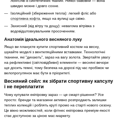
лонгслів із синтетичних тканин. Ніякої бавовни — вона
швидко мокне і довго сохне.
Ізоляційний (збереження тепла): легкий фліс або
спортивна кофта
, якщо на вулиці ще свіжо.
Захисний (від вітру та дощу): невагома вітрівка з
водовідштовхувальним просоченням.
Анатомія ідеального весняного луку
Якщо ви плануєте купити спортивний костюм на весну,
шукайте моделі з вентиляційними вставками. Технологічні
тканини, які "дихають", зараз на вагу золота. Звертайте увагу
на рефлективні (світловідбивні) елементи — весняні вечори
ще досить темні, тому безпека на дорозі під час пробіжок чи
велопрогулянок має бути в пріоритеті.
Весняний сейл: як зібрати спортивну капсулу
і не переплатити
Чому купувати екіпіровку зараз — це смарт-рішення? Усе
просто: бренди та магазини активно розпродають залишки
теплих колекцій і роблять круті промо на старті нового сезону.
Це вікно можливостей, коли фітнес екіпіровка преміум-якості
стає доступною за ціною мас-маркету.