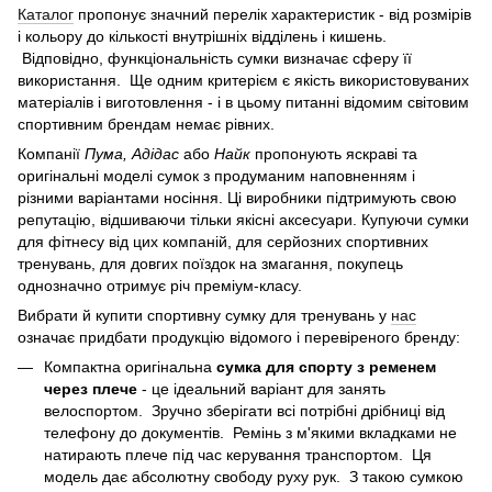
Каталог
пропонує значний перелік характеристик - від розмірів
і кольору до кількості внутрішніх відділень і кишень.
Відповідно, функціональність сумки визначає сферу її
використання. Ще одним критерієм є якість використовуваних
матеріалів і виготовлення - і в цьому питанні відомим світовим
спортивним брендам немає рівних.
Компанії
Пума, Адідас
або
Найк
пропонують яскраві та
оригінальні моделі сумок з продуманим наповненням і
різними варіантами носіння. Ці виробники підтримують свою
репутацію, відшиваючи тільки якісні аксесуари. Купуючи сумки
для фітнесу від цих компаній, для серйозних спортивних
тренувань, для довгих поїздок на змагання, покупець
однозначно отримує річ преміум-класу.
Вибрати й купити спортивну сумку для тренувань у
нас
означає придбати продукцію відомого і перевіреного бренду:
Компактна оригінальна
сумка для спорту з ременем
через плече
- це ідеальний варіант для занять
велоспортом. Зручно зберігати всі потрібні дрібниці від
телефону до документів. Ремінь з м'якими вкладками не
натирають плече під час керування транспортом. Ця
модель дає абсолютну свободу руху рук. З такою сумкою