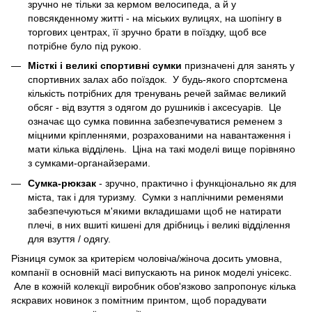
зручно не тільки за кермом велосипеда, а й у
повсякденному житті - на міських вулицях, на шопінгу в
торгових центрах, її зручно брати в поїздку, щоб все
потрібне було під рукою.
Місткі і великі спортивні сумки
призначені для занять у
спортивних залах або поїздок. У будь-якого спортсмена
кількість потрібних для тренувань речей займає великий
обсяг - від взуття з одягом до рушників і аксесуарів. Це
означає що сумка повинна забезпечуватися ременем з
міцними кріпленнями, розрахованими на навантаження і
мати кілька відділень. Ціна на такі моделі вище порівняно
з сумками-органайзерами.
Сумка-рюкзак
- зручно, практично і функціонально як для
міста, так і для туризму. Сумки з наплічними ременями
забезпечуються м'якими вкладишами щоб не натирати
плечі, в них вшиті кишені для дрібниць і великі відділення
для взуття / одягу.
Різниця сумок за критерієм чоловіча/жіноча досить умовна,
компанії в основній масі випускають на ринок моделі унісекс.
Але в кожній колекції виробник обов'язково запропонує кілька
яскравих новинок з помітним принтом, щоб порадувати