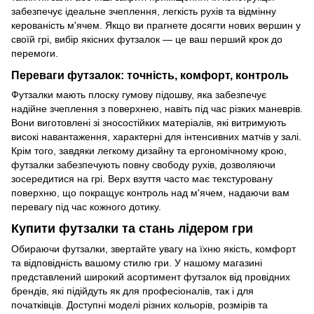
забезпечує ідеальне зчеплення, легкість рухів та відмінну
керованість м'ячем. Якщо ви прагнете досягти нових вершин у
своїй грі, вибір якісних футзалок — це ваш перший крок до
перемоги.
Переваги футзалок: точність, комфорт, контроль
Футзалки мають плоску гумову підошву, яка забезпечує
надійне зчеплення з поверхнею, навіть під час різких маневрів.
Вони виготовлені зі зносостійких матеріалів, які витримують
високі навантаження, характерні для інтенсивних матчів у залі.
Крім того, завдяки легкому дизайну та ергономічному крою,
футзалки забезпечують повну свободу рухів, дозволяючи
зосередитися на грі. Верх взуття часто має текстуровану
поверхню, що покращує контроль над м'ячем, надаючи вам
перевагу під час кожного дотику.
Купити футзалки та стань лідером гри
Обираючи футзалки, звертайте увагу на їхню якість, комфорт
та відповідність вашому стилю гри. У нашому магазині
представлений широкий асортимент футзалок від провідних
брендів, які підійдуть як для професіоналів, так і для
початківців. Доступні моделі різних кольорів, розмірів та