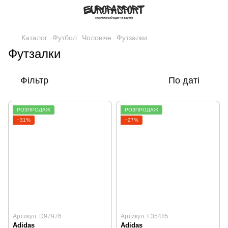
Каталог
Футбол
Чоловіче
Футзалки
Футзалки
Фільтр
По даті
РОЗПРОДАЖ
РОЗПРОДАЖ
−31%
−27%
Артикул: D97976
Артикул: F35485
Adidas
Adidas