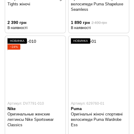
Tights жіночі
велосипеди Puma Shapeluxe
Seamless
2 390 грн
1 890 грн
2 490 грн
В наявності
В наявності
НОВИНКА
НОВИНКА
−24%
Артикул: DV7791-010
Артикул: 629760-01
Nike
Puma
Оригинальные женские
Оригінальні жіночі спортивні
леггинсы Nike Sportswear
велосипеди Puma Wardrobe
Classics
Ess