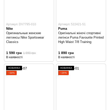
Артикул: DV7795-010
Артикул: 522421-51
Nike
Puma
Оригинальные женские
Оригінальні жіночі спортивні
леггинсы Nike Sportswear
легінси Puma Favourite Printed
Classics
High Waist 7/8 Training
1 590 грн
1 890 грн
1 990 грн
В наявності
В наявності
НОВИНКА
НОВИНКА
−34%
−26%