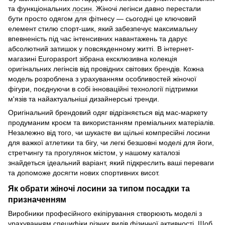
та функціональних
лосин
. Жіночі легінси давно перестали
бути просто одягом для фітнесу — сьогодні це ключовий
елемент стилю спорт-шик, який забезпечує максимальну
впевненість під час інтенсивних навантажень та дарує
абсолютний затишок у повсякденному житті. В інтернет-
магазині Europasport зібрана ексклюзивна колекція
оригінальних легінсів від провідних світових брендів. Кожна
модель розроблена з урахуванням особливостей жіночої
фігури, поєднуючи в собі інноваційні технології підтримки
м'язів та найактуальніші дизайнерські тренди.
Оригінальний брендовий одяг відрізняється від мас-маркету
продуманим кроєм та використанням преміальних матеріалів.
Незалежно від того, чи шукаєте ви щільні компресійні лосини
для важкої атлетики та бігу, чи легкі безшовні моделі для йоги,
стретчингу та прогулянок містом, у нашому каталозі
знайдеться ідеальний варіант, який підкреслить ваші переваги
та допоможе досягти нових спортивних висот.
Як обрати жіночі лосини за типом посадки та
призначенням
Виробники професійного екіпірування створюють моделі з
урахуванням специфіки різних видів фізичної активності. Щоб