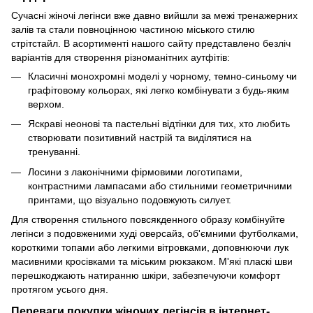
Сучасні жіночі легінси вже давно вийшли за межі тренажерних
залів та стали повноцінною частиною міського стилю
стрітстайл. В асортименті нашого сайту представлено безліч
варіантів для створення різноманітних аутфітів:
Класичні монохромні моделі у чорному, темно-синьому чи
графітовому кольорах, які легко комбінувати з будь-яким
верхом.
Яскраві неонові та пастельні відтінки для тих, хто любить
створювати позитивний настрій та виділятися на
тренуванні.
Лосини з лаконічними фірмовими логотипами,
контрастними лампасами або стильними геометричними
принтами, що візуально подовжують силует.
Для створення стильного повсякденного образу комбінуйте
легінси з подовженими худі оверсайз, об'ємними футболками,
короткими топами або легкими вітровками, доповнюючи лук
масивними кросівками та міським рюкзаком. М'які пласкі шви
перешкоджають натиранню шкіри, забезпечуючи комфорт
протягом усього дня.
Переваги покупки жіночих легінсів в інтернет-