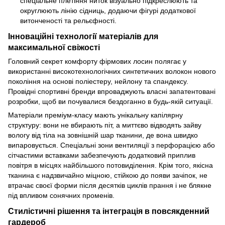
спеціальне плетіння ниток візуально підкреслюють та
округлюють лінію сідниць, додаючи фігурі додаткової
витонченості та рельєфності.
Інноваційні технології матеріалів для
максимальної свіжості
Головний секрет комфорту фірмових лосин полягає у
використанні високотехнологічних синтетичних волокон нового
покоління на основі поліестеру, нейлону та спандексу.
Провідні спортивні бренди впроваджують власні запатентовані
розробки, щоб ви почувалися бездоганно в будь-якій ситуації.
Матеріали преміум-класу мають унікальну капілярну
структуру: вони не вбирають піт, а миттєво відводять зайву
вологу від тіла на зовнішній шар тканини, де вона швидко
випаровується. Спеціальні зони вентиляції з перфорацією або
сітчастими вставками забезпечують додатковий приплив
повітря в місцях найбільшого потовиділення. Крім того, якісна
тканина є надзвичайно міцною, стійкою до появи зачіпок, не
втрачає своєї форми після десятків циклів прання і не блякне
під впливом сонячних променів.
Стилістичні рішення та інтеграція в повсякденний
гардероб