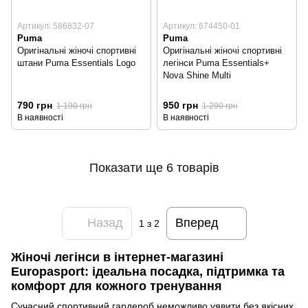
Артикул: 586832-07
Артикул: 674450-01
Puma
Puma
Оригінальні жіночі спортивні
Оригінальні жіночі спортивні
штани Puma Essentials Logo
легінси Puma Essentials+
Nova Shine Multi
790 грн
950 грн
1 190 грн
1 290 грн
В наявності
В наявності
Показати ще 6 товарів
Назад
Вперед
1
з 2
Жіночі легінси в інтернет-магазині
Europasport: ідеальна посадка, підтримка та
комфорт для кожного тренування
Сучасний спортивний гардероб неможливо уявити без якісних