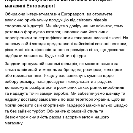
магазині Europasport
Обираючи інтернет-магазин Europasport, ви отримуєте
виключно оригінальну продукцію від світових лідерів
спортивної індустрії. Ми цінуємо довіру наших клієнток, тому
ретельно формуємо каталог, наповнюючи його лише
перевіреними та сертифікованими товарами високої якості. На
нашому сайті завжди представлені найсвіжіші сезонні новинки,
різноманітність фасонів та повна розмірна сітка, що дозволяє
підібрати лосини на будь-який тип фігури.
Завдяки продуманій системі фільтрів, ви можете всього за
кілька кліків знайти модель за брендом, розміром, кольором
або призначенням. Якщо у вас виникнуть сумніви щодо
вибору розміру, наші досвідчені консультанти з радістю
допоможуть розібратися в розмірних сітках різних виробників
та нададуть точні заміри виробів. Ми забезпечуємо швидку та
надійну доставку замовлень по всій території України, щоб ви
могли оновити свій спортивний гардероб максимально швидко
та без зайвих турбот. Обирайте фірмовий стиль та
безкомпромісну якість разом з асортиментом нашого
магазину.