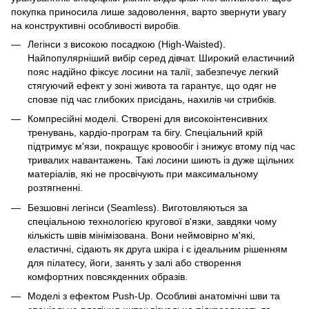
покупка приносила лише задоволення, варто звернути увагу
на конструктивні особливості виробів.
Легінси з високою посадкою (High-Waisted).
Найпопулярніший вибір серед дівчат. Широкий еластичний
пояс надійно фіксує лосини на талії, забезпечує легкий
стягуючий ефект у зоні живота та гарантує, що одяг не
сповзе під час глибоких присідань, нахилів чи стрибків.
Компресійні моделі. Створені для високоінтенсивних
тренувань, кардіо-програм та бігу. Спеціальний крій
підтримує м'язи, покращує кровообіг і знижує втому під час
тривалих навантажень. Такі лосини шиють із дуже щільних
матеріалів, які не просвічують при максимальному
розтягненні.
Безшовні легінси (Seamless). Виготовляються за
спеціальною технологією кругової в'язки, завдяки чому
кількість швів мінімізована. Вони неймовірно м'які,
еластичні, сідають як друга шкіра і є ідеальним рішенням
для пілатесу, йоги, занять у залі або створення
комфортних повсякденних образів.
Моделі з ефектом Push-Up. Особливі анатомічні шви та