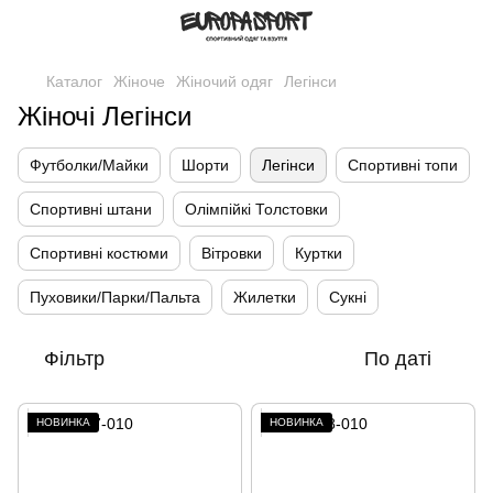
Каталог
Жіноче
Жіночий одяг
Легінси
Жіночі Легінси
Футболки/Майки
Шорти
Легінси
Спортивні топи
Спортивні штани
Олімпійкі Толстовки
Спортивні костюми
Вітровки
Куртки
Пуховики/Парки/Пальта
Жилетки
Сукні
Фільтр
По даті
НОВИНКА
НОВИНКА