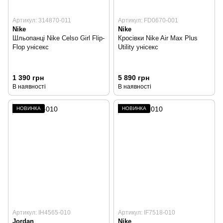
Артикул: 314870-011
Артикул: FD0670-001
Nike
Nike
Шльопанці Nike Celso Girl Flip-
Кросівки Nike Air Max Plus
Flop унісекс
Utility унісекс
1 390 грн
5 890 грн
В наявності
В наявності
НОВИНКА
НОВИНКА
Артикул: IH4565-010
Артикул: IF7518-010
Jordan
Nike