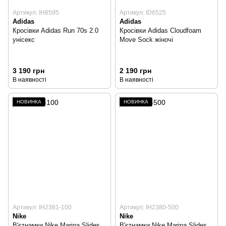
Артикул: IH8595
Артикул: ID6525
Adidas
Adidas
Кросівки Adidas Run 70s 2.0
Кросівки Adidas Cloudfoam
унісекс
Move Sock жіночі
3 190 грн
2 190 грн
В наявності
В наявності
НОВИНКА
НОВИНКА
Артикул: IH2381-100
Артикул: IH2380-500
Nike
Nike
В'єтнамки Nike Marina Slides
В'єтнамки Nike Marina Slides