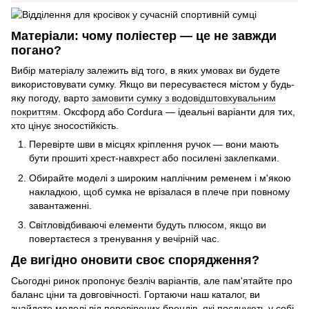
Матеріали: чому поліестер — це не завжди
погано?
Вибір матеріалу залежить від того, в яких умовах ви будете
використовувати сумку. Якщо ви пересуваєтеся містом у будь-
яку погоду, варто
замовити сумку з водовідштовхувальним
покриттям
. Оксфорд або Cordura — ідеальні варіанти для тих,
хто цінує зносостійкість.
Перевірте шви в місцях кріплення ручок — вони мають
бути прошиті хрест-навхрест або посилені заклепками.
Обирайте моделі з широким наплічним ременем і м'якою
накладкою, щоб сумка не врізалася в плече при повному
завантаженні.
Світловідбиваючі елементи будуть плюсом, якщо ви
повертаєтеся з тренування у вечірній час.
Де вигідно оновити своє спорядження?
Сьогодні ринок пропонує безліч варіантів, але пам'ятайте про
баланс ціни та довговічності. Гортаючи наш каталог, ви
знайдете моделі від перевірених брендів, які поєднують у собі