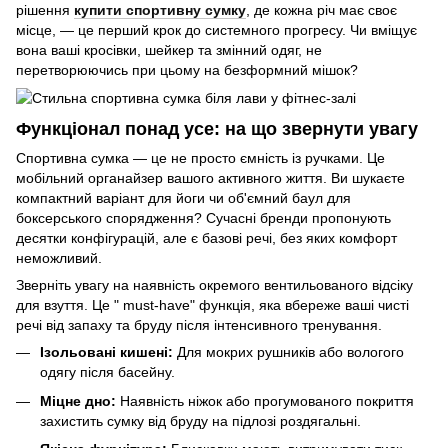
рішення
купити спортивну сумку
, де кожна річ має своє
місце, — це перший крок до системного прогресу. Чи вміщує
вона ваші кросівки, шейкер та змінний одяг, не
перетворюючись при цьому на безформний мішок?
Функціонал понад усе: на що звернути увагу
Спортивна сумка — це не просто ємність із ручками. Це
мобільний органайзер вашого активного життя. Ви шукаєте
компактний варіант для йоги чи об'ємний баул для
боксерського спорядження? Сучасні бренди пропонують
десятки конфігурацій, але є базові речі, без яких комфорт
неможливий.
Зверніть увагу на наявність окремого вентильованого відсіку
для взуття. Це " must-have" функція, яка вбереже ваші чисті
речі від запаху та бруду після інтенсивного тренування.
Ізольовані кишені:
Для мокрих рушників або вологого
одягу після басейну.
Міцне дно:
Наявність ніжок або прогумованого покриття
захистить сумку від бруду на підлозі роздягальні.