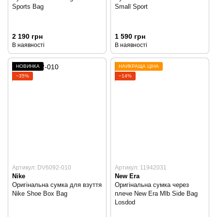
Sports Bag
Small Sport
2 190 грн
1 590 грн
В наявності
В наявності
НОВИНКА
НАЙКРАЩА ЦІНА
−35%
−14%
Артикул: DV6092-010
Артикул: 11942031
Nike
New Era
Оригінальна сумка для взуття
Оригінальна сумка через
Nike Shoe Box Bag
плече New Era Mlb Side Bag
Losdod