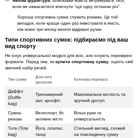
Якісна фурнітура:
Блискавки мають витримувати тиск,
коли ви намагаєтеся втиснути "ще одну останню річ".
Хороша спортивна сумка служить роками. Це той
випадок, коли краще один раз інвестувати в якість,
ніж кожні три місяці міняти відірвані ручки.
Типи спортивних сумок: підбираємо під ваш
вид спорту
Не існує універсальної моделі для всіх, але існують перевірені
формати. Перед тим, як
купити спортивну сумку
, оцініть свій
звичний набір речей.
Для чого
Тип сумки
Ключова перевага
ідеальна
Даффл
Тренажерний
Максимальна місткість та
(Duffle
зал, кросфіт
зручний доступ
bag)
Сумка-
Велоспорт, біг,
Вільні руки та
рюкзак
активне місто
універсальність
Тоте (Tote
Йога, пілатес,
Стильний вигляд, схожий
bag)
танці
на повсякденну сумку