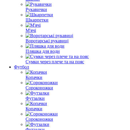
Рукавички
Шкарпетки
М'ячі
Воротарські рукавиці
Пляшка для води
Сумки через плече та на пояс
Футбол
Копачки
Сороконожки
Футзалки
Копачки
Сороконожки
Футзалки