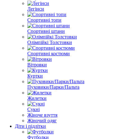
Легінси
Спортивні топи
Спортивні штани
Олімпійкі Толстовки
Спортивні костюми
Вітровки
Куртки
Пуховики/Парки/Пальта
Жилетки
Сукні
Жіноче взуття
Жіночий одяг
Діти і підлітки
Футболки