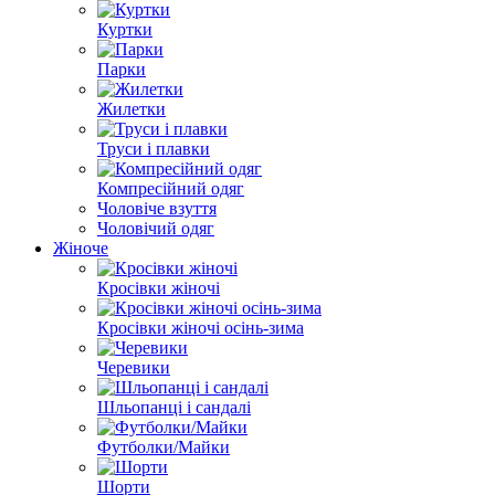
Куртки
Парки
Жилетки
Труси і плавки
Компресійний одяг
Чоловіче взуття
Чоловічий одяг
Жіноче
Кросівки жіночі
Кросівки жіночі осінь-зима
Черевики
Шльопанці і сандалі
Футболки/Майки
Шорти