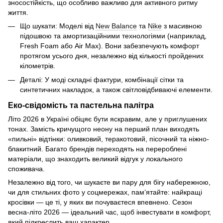
зносостійкість, що особливо важливо для активного ритму
життя.
Що шукати: Моделі від
New Balance
та
Nike
з масивною
підошвою та амортизаційними технологіями (наприклад,
Fresh Foam або Air Max). Вони забезпечують комфорт
протягом усього дня, незалежно від кількості пройдених
кілометрів.
Деталі: У моді складні фактури, комбінації сітки та
синтетичних накладок, а також світловідбиваючі елементи.
Еко-свідомість та пастельна палітра
Літо 2026 в Україні обіцяє бути яскравим, але у приглушених
тонах. Замість кричущого неону на перший план виходять
«пильні» відтінки: оливковий, теракотовий, пісочний та ніжно-
блакитний. Багато брендів переходять на перероблені
матеріали, що знаходить великий відгук у локального
споживача.
Незалежно від того, чи шукаєте ви пару для бігу набережною,
чи для стильних фото у соцмережах, пам’ятайте: найкращі
кросівки — це ті, у яких ви почуваєтеся впевнено. Сезон
весна-літо 2026 — ідеальний час, щоб інвестувати в комфорт,
який підкреслить ваш характер.