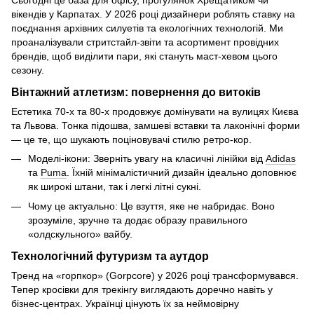
вікендів у Карпатах. У 2026 році дизайнери роблять ставку на
поєднання архівних силуетів та екологічних технологій. Ми
проаналізували стритстайл-звіти та асортимент провідних
брендів, щоб виділити пари, які стануть маст-хевом цього
сезону.
Вінтажний атлетизм: повернення до витоків
Естетика 70-х та 80-х продовжує домінувати на вулицях Києва
та Львова. Тонка підошва, замшеві вставки та лаконічні форми
— це те, що шукають поціновувачі стилю ретро-кор.
Моделі-ікони: Зверніть увагу на класичні лінійки від
Adidas
та
Puma
. Їхній мінімалістичний дизайн ідеально доповнює
як широкі штани, так і легкі літні сукні.
Чому це актуально: Це взуття, яке не набридає. Воно
зрозуміле, зручне та додає образу правильного
«олдскульного» вайбу.
Технологічний футуризм та аутдор
Тренд на «горпкор» (Gorpcore) у 2026 році трансформувався.
Тепер кросівки для трекінгу виглядають доречно навіть у
бізнес-центрах. Українці цінують їх за неймовірну