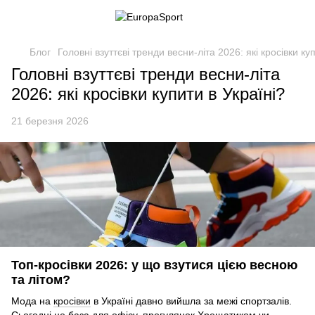
Блог
Головні взуттєві тренди весни-літа 2026: які кросівки ку
Головні взуттєві тренди весни-літа
2026: які кросівки купити в Україні?
21 березня 2026
Топ-кросівки 2026: у що взутися цією весною
та літом?
Мода на
кросівки
в Україні давно вийшла за межі спортзалів.
Сьогодні це база для офісу, прогулянок Хрещатиком чи