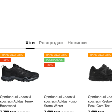
Хіти
Розпродаж
Новинки
НАЙКРАЩА ЦІНА
НАЙКРАЩА ЦІНА
НАЙКРАЩА ЦІНА
−11%
РОЗПРОДАЖ
−29%
Оригінальні чоловічі
Оригінальні чоловічі
Оригінальні чол
кросівки Adidas Terrex
кросівки Adidas Fusion
кросівки Reebo
Brushwood
Storm Winter
Peak Gore-Tex
3 290 грн
2 490 грн
3 490 грн