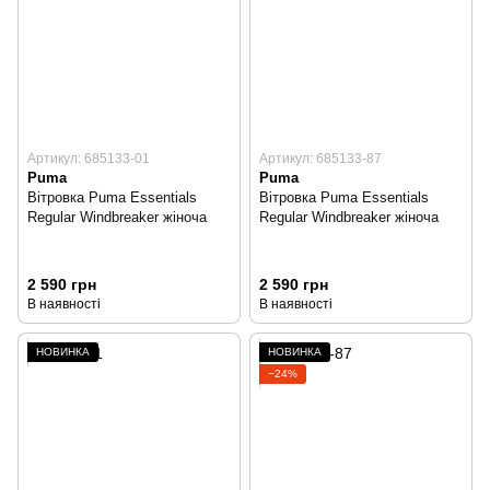
Артикул: 685133-01
Артикул: 685133-87
Puma
Puma
Вітровка Puma Essentials
Вітровка Puma Essentials
Regular Windbreaker жіноча
Regular Windbreaker жіноча
2 590 грн
2 590 грн
В наявності
В наявності
НОВИНКА
НОВИНКА
−24%