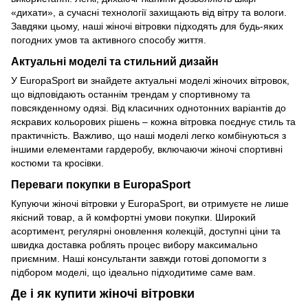
«дихати», а сучасні технології захищають від вітру та вологи.
Завдяки цьому, наші жіночі вітровки підходять для будь-яких
погодних умов та активного способу життя.
Актуальні моделі та стильний дизайн
У EuropaSport ви знайдете актуальні моделі жіночих вітровок,
що відповідають останнім трендам у спортивному та
повсякденному одязі. Від класичних однотонних варіантів до
яскравих кольорових рішень – кожна вітровка поєднує стиль та
практичність. Важливо, що наші моделі легко комбінуються з
іншими елементами гардеробу, включаючи жіночі спортивні
костюми та кросівки.
Переваги покупки в EuropaSport
Купуючи жіночі вітровки у EuropaSport, ви отримуєте не лише
якісний товар, а й комфортні умови покупки. Широкий
асортимент, регулярні оновлення колекцій, доступні ціни та
швидка доставка роблять процес вибору максимально
приємним. Наші консультанти завжди готові допомогти з
підбором моделі, що ідеально підходитиме саме вам.
Де і як купити жіночі вітровки