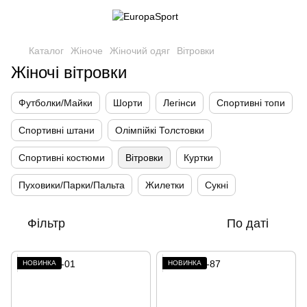
Каталог
Жіноче
Жіночий одяг
Вітровки
Жіночі вітровки
Футболки/Майки
Шорти
Легінси
Спортивні топи
Спортивні штани
Олімпійкі Толстовки
Спортивні костюми
Вітровки
Куртки
Пуховики/Парки/Пальта
Жилетки
Сукні
Фільтр
По даті
НОВИНКА
НОВИНКА