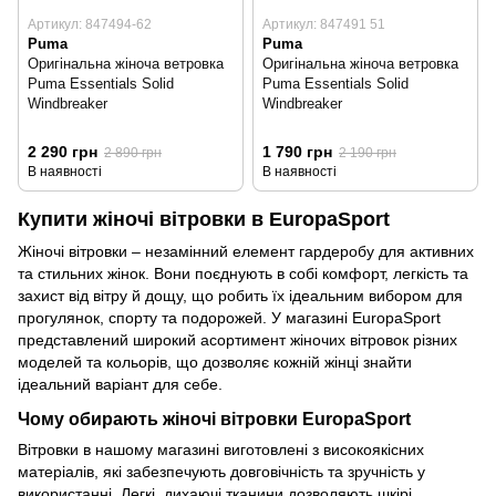
Артикул: 847494-62
Артикул: 847491 51
Puma
Puma
Оригінальна жіноча ветровка
Оригінальна жіноча ветровка
Puma Essentials Solid
Puma Essentials Solid
Windbreaker
Windbreaker
2 290 грн
1 790 грн
2 890 грн
2 190 грн
В наявності
В наявності
Купити жіночі вітровки в EuropaSport
Жіночі вітровки – незамінний елемент гардеробу для активних
та стильних жінок. Вони поєднують в собі комфорт, легкість та
захист від вітру й дощу, що робить їх ідеальним вибором для
прогулянок, спорту та подорожей. У магазині EuropaSport
представлений широкий асортимент жіночих вітровок різних
моделей та кольорів, що дозволяє кожній жінці знайти
ідеальний варіант для себе.
Чому обирають жіночі вітровки EuropaSport
Вітровки в нашому магазині виготовлені з високоякісних
матеріалів, які забезпечують довговічність та зручність у
використанні. Легкі, дихаючі тканини дозволяють шкірі