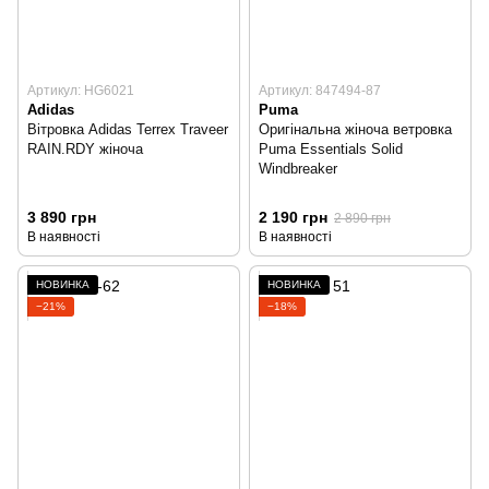
Артикул: HG6021
Артикул: 847494-87
Adidas
Puma
Вітровка Adidas Terrex Traveer
Оригінальна жіноча ветровка
RAIN.RDY жіноча
Puma Essentials Solid
Windbreaker
3 890 грн
2 190 грн
2 890 грн
В наявності
В наявності
НОВИНКА
НОВИНКА
−21%
−18%