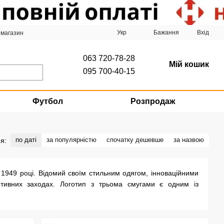
Укр
Бажання
Вхід
 магазин
063 720-78-28
Мій кошик
095 700-40-15
Футбол
Розпродаж
по даті
за популярністю
спочатку дешевше
за назвою
я:
 1949 році. Відомий своїм стильним одягом, інноваційними
ртивних заходах. Логотип з трьома смугами є одним із