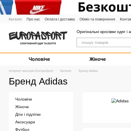
Перейти до основного контенту
Каталог
Про нас
Оплата і доставка
Обмін та повернення
Конта
Графік роботи
Оригінальні кросівки одяг і 
Чоловіче
Жіноче
Інтернет-магазин EuropaSport
Каталог
Бренд Adidas
Бренд Adidas
Чоловіче
Жіноче
Діти і підлітки
Аксесуари
Футбол