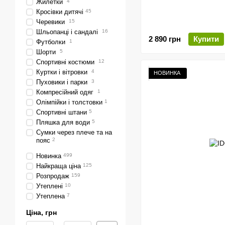
Жилетки
4
Кросівки дитячі
45
Черевики
15
Шльопанці і сандалі
16
2 890 грн
Купити
Футболки
1
Шорти
5
Спортивні костюми
12
Куртки і вітровки
4
НОВИНКА
Пуховики і парки
3
Компресійний одяг
1
Олімпійки і толстовки
1
Спортивні штани
5
Пляшка для води
5
Сумки через плече та на
пояс
2
Новинка
499
Найкраща ціна
125
Розпродаж
159
Утеплені
10
Утеплена
7
Ціна, грн