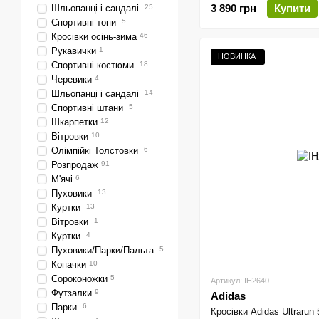
3 890 грн
Купити
Шльопанці і сандалі
25
Спортивні топи
5
Кросівки осінь-зима
46
Рукавички
1
НОВИНКА
Спортивні костюми
18
Черевики
4
Шльопанці і сандалі
14
Спортивні штани
5
Шкарпетки
12
Вітровки
10
Олімпійкі Толстовки
6
Розпродаж
91
М'ячі
6
Пуховики
13
Куртки
13
Вітровки
1
Куртки
4
Пуховики/Парки/Пальта
5
Копачки
10
Сороконожки
5
Артикул: IH2640
Футзалки
9
Adidas
Парки
6
Кросівки Adidas Ultrarun 