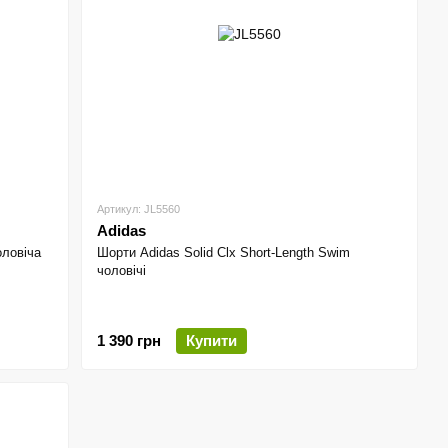
Артикул: JL5560
Adidas
оловіча
Шорти Adidas Solid Clx Short-Length Swim
чоловічі
1 390 грн
Купити