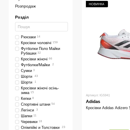
НОВИНКА
Розпродаж
Розділ
Рюкзаки
14
Кросівки чоловічі
159
Футболки Поло Майки
Рубашки
32
Кросівки жіночі
66
Футболки/Майки
2
Сумки
3
Шорти
43
Шорти
1
Кросівки жіночі осінь-
зима
15
Артикул: IG5941
Кепки
8
Adidas
Спортивні штани
54
Кросівки Adidas Adizero 
Легінси
3
Шапки
11
Черевики
18
Олімпійкі и Толстовки
23