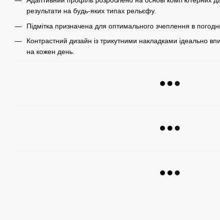
Адаптивний профіль розроблено на основі комп'ютерних д
результати на будь-яких типах рельєфу.
Підмітка призначена для оптимального зчеплення в погодн
Контрастний дизайн із трикутними накладками ідеально впи
на кожен день.