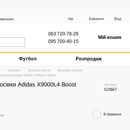
Укр
Бажання
Вхід
 магазин
063 720-78-28
Мій кошик
095 700-40-15
Футбол
Розпродаж
г
Чоловіче
Чоловіче взуття
Кросівки чоловічі
оловічі кросівки Adidas X9000L4 Boost
росівки Adidas X9000L4 Boost
Артикул
S23667
рн
В бажання