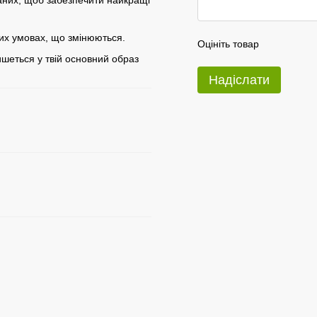
аних, щоб забезпечити найкращі
их умовах, що змінюються.
Оцініть товар
шеться у твій основний образ
Надіслати