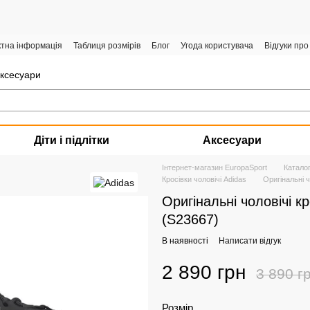
ктна інформація
Таблиця розмірів
Блог
Угода користувача
Відгуки про
аксесуари
Діти і підлітки
Аксесуари
Інтернет-магазин EuropaSport
Катало
Кросівки чоловічі Adidas
Оригінальні ч
Оригінальні чоловічі к
(S23667)
В наявності
Написати відгук
2 890 грн
3 890 г
Розмір