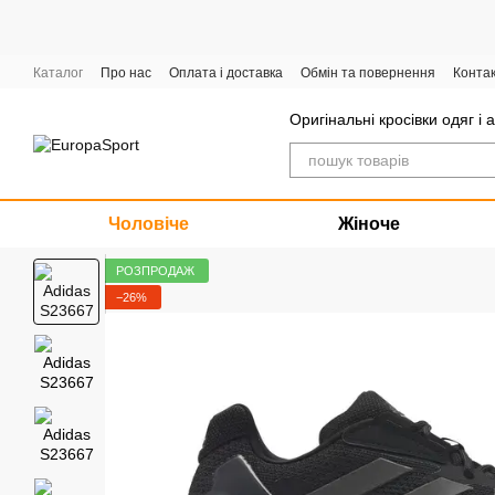
Перейти до основного контенту
Каталог
Про нас
Оплата і доставка
Обмін та повернення
Конта
Графік роботи
Оригінальні кросівки одяг і 
Чоловіче
Жіноче
РОЗПРОДАЖ
−26%