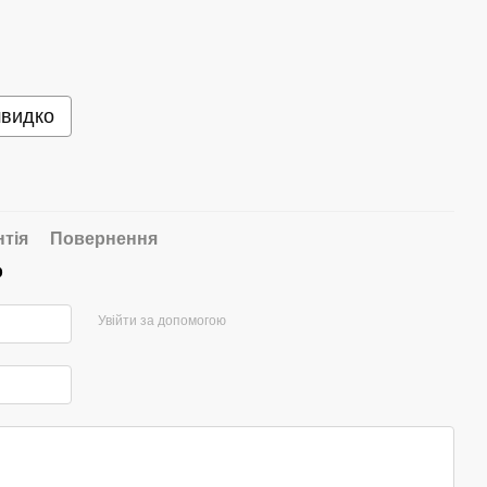
швидко
нтія
Повернення
р
Увійти за допомогою