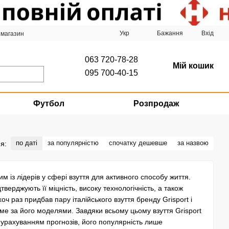
Укр
Бажання
Вхід
 магазин
063 720-78-28
Мій кошик
095 700-40-15
Футбол
Розпродаж
по даті
за популярністю
спочатку дешевше
за назвою
я:
им із лідерів у сфері взуття для активного способу життя.
тверджують її міцність, високу технологічність, а також
оч раз придбав пару італійського взуття бренду Grisport і
аме за його моделями. Завдяки всьому цьому взуття Grisport
 урахуванням прогнозів, його популярність лише