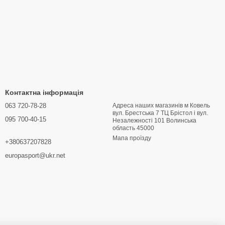
Контактна інформація
063 720-78-28
Адреса наших магазинів м Ковель
вул. Брестська 7 ТЦ Брістол і вул.
095 700-40-15
Hезалежності 101 Волинська
область 45000
Мапа проїзду
+380637207828
europasport@ukr.net