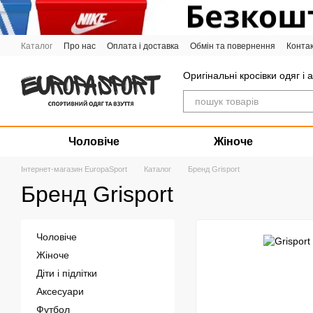
Перейти до основного контенту
Каталог
Про нас
Оплата і доставка
Обмін та повернення
Конта
Графік роботи
Оригінальні кросівки одяг і 
Чоловіче
Жіноче
Інтернет-магазин EuropaSport
Каталог
Бренд Grisport
Бренд Grisport
Чоловіче
Жіноче
Діти і підлітки
Аксесуари
Футбол