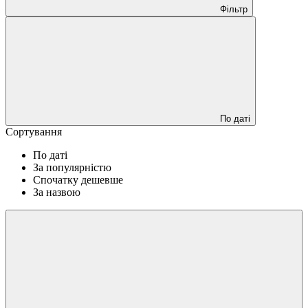
Фільтр
По даті
Сортування
По даті
За популярністю
Спочатку дешевше
За назвою