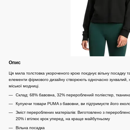
Опис
Ця мила толстовка укороченого крою поєднує вільну посадку та
елементи фірмового дизайну створюють одночасно зухвалий, ж
міської модниці.
Склад: 68% бавовна, 32% перероблений поліестер, тканин
Купуючи товари PUMA з бавовни, ви підтримуєте його екол
Зміст перероблених матеріалів: Виготовлено з перероблен
20% і втілює крок уперед, на краще майбутньому
Вільна посадка