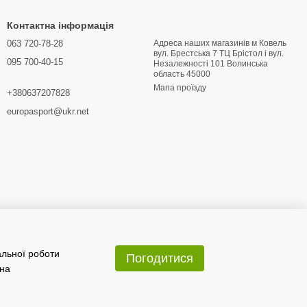
Контактна інформація
063 720-78-28
Адреса наших магазинів м Ковель
вул. Брестська 7 ТЦ Брістол і вул.
095 700-40-15
Hезалежності 101 Волинська
область 45000
Мапа проїзду
+380637207828
europasport@ukr.net
альної роботи
Погодитися
 на