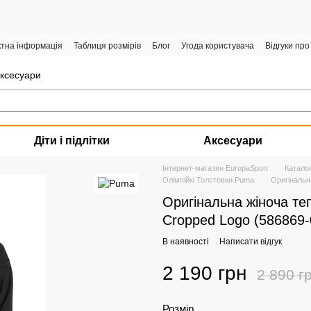
ктна інформація
Таблиця розмірів
Блог
Угода користувача
Відгуки про
аксесуари
Діти і підлітки
Аксесуари
Інтернет-магазин EuropaSport
Катало
Олімпійкі Толстовки Puma
Оригінальн
Оригінальна жіноча те
Cropped Logo (586869-
В наявності
Написати відгук
2 190 грн
2 890 г
Розмір