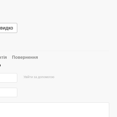
швидко
нтія
Повернення
р
Увійти за допомогою