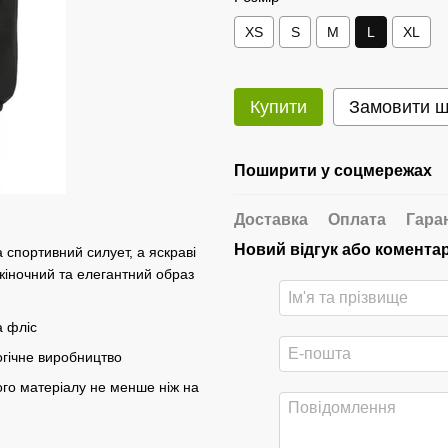
XS
S
M
L
XL
Купити
Замовити 
Поширити у соцмережах
Доставка
Оплата
Гара
Новий відгук або комента
 спортивний силует, а яскраві
іночний та елегантний образ
а фліс
огічне виробництво
ого матеріалу не менше ніж на