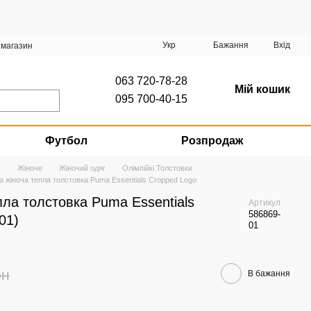
Укр
Бажання
Вхід
 магазин
063 720-78-28
Мій кошик
095 700-40-15
Футбол
Розпродаж
г
Жіноче
Жіночий одяг
Олімпійкі Толстовки
а жіноча тепла толстовка Puma Essentials Cropped Logo
пла толстовка Puma Essentials
Артикул
586869-
01)
01
рн
В бажання