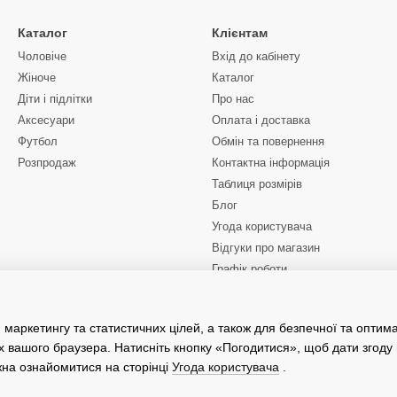
Каталог
Клієнтам
Чоловіче
Вхід до кабінету
Жіноче
Каталог
Діти і підлітки
Про нас
Аксесуари
Оплата і доставка
Футбол
Обмін та повернення
Розпродаж
Контактна інформація
Таблиця розмірів
Блог
Угода користувача
Відгуки про магазин
Графік роботи
Ми в соцмережах
 маркетингу та статистичних цілей, а також для безпечної та оптим
х вашого браузера. Натисніть кнопку «Погодитися», щоб дати згоду
жна ознайомитися на сторінці
Угода користувача
.