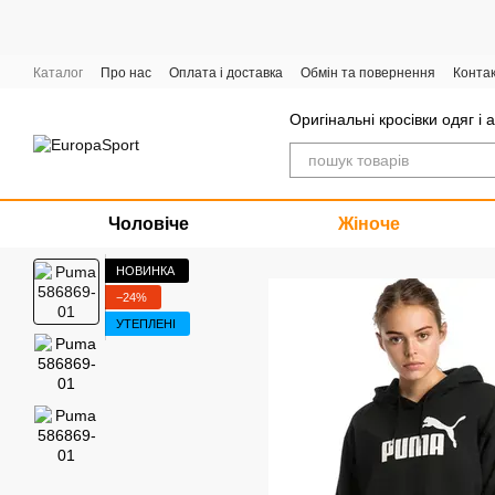
Перейти до основного контенту
Каталог
Про нас
Оплата і доставка
Обмін та повернення
Конта
Графік роботи
Оригінальні кросівки одяг і 
Чоловіче
Жіноче
НОВИНКА
−24%
УТЕПЛЕНІ