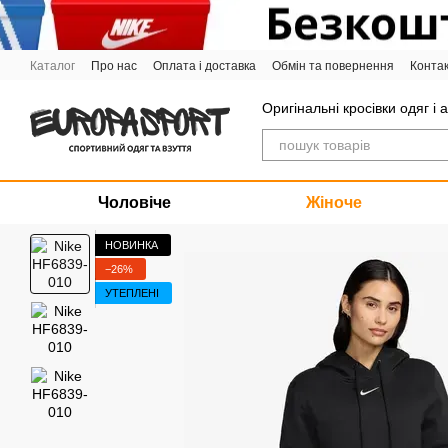
Перейти до основного контенту
Каталог
Про нас
Оплата і доставка
Обмін та повернення
Конта
Графік роботи
Оригінальні кросівки одяг і 
Чоловіче
Жіноче
НОВИНКА
−26%
УТЕПЛЕНІ