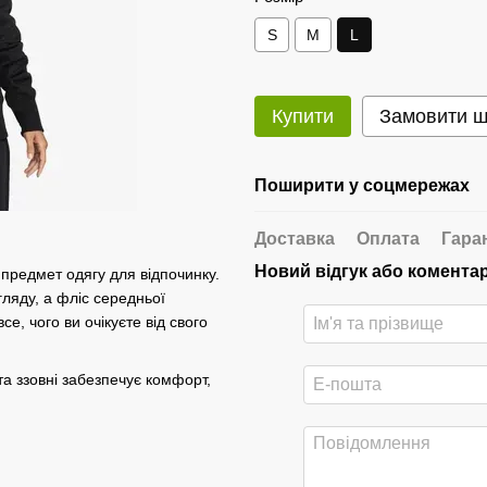
S
M
L
Купити
Замовити 
Поширити у соцмережах
Доставка
Оплата
Гара
Новий відгук або комента
 предмет одягу для відпочинку.
ляду, а фліс середньої
се, чого ви очікуєте від свого
та ззовні забезпечує комфорт,