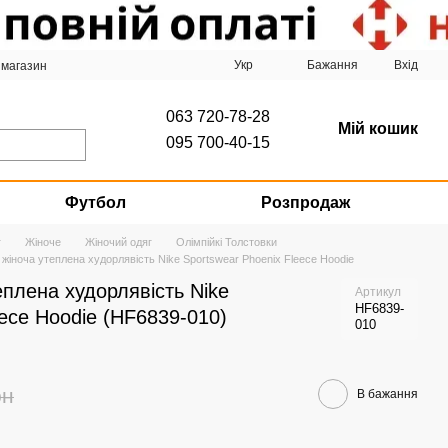
Укр
Бажання
Вхід
 магазин
063 720-78-28
Мій кошик
095 700-40-15
Футбол
Розпродаж
г
Жіноче
Жіночий одяг
Олімпійкі Толстовки
 жіноча утеплена худорлявість Nike Sportswear Phoenix Fleece Hoodie
еплена худорлявість Nike
Артикул
HF6839-
eece Hoodie (HF6839-010)
010
рн
В бажання