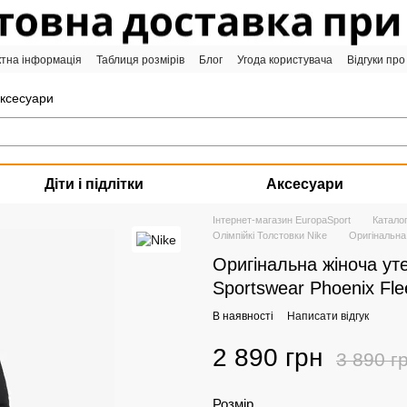
ктна інформація
Таблиця розмірів
Блог
Угода користувача
Відгуки про
аксесуари
Діти і підлітки
Аксесуари
Інтернет-магазин EuropaSport
Катало
Олімпійкі Толстовки Nike
Оригінальна
Оригінальна жіноча ут
Sportswear Phoenix Fl
В наявності
Написати відгук
2 890 грн
3 890 г
Розмір