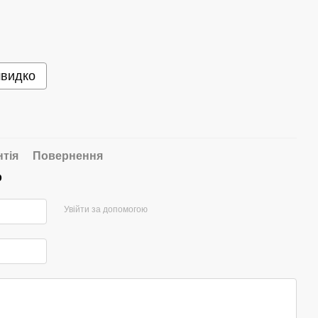
швидко
нтія
Повернення
р
Увійти за допомогою