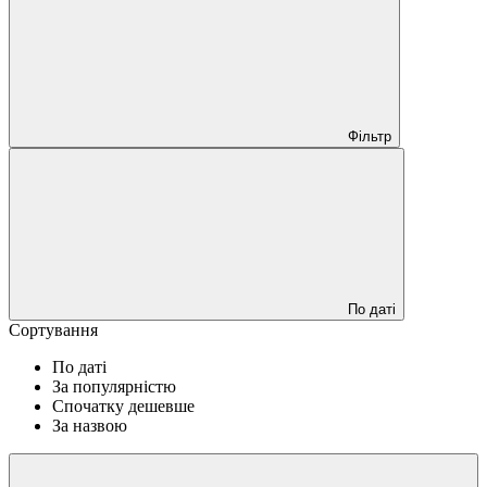
Фільтр
По даті
Сортування
По даті
За популярністю
Спочатку дешевше
За назвою