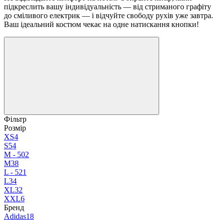
підкреслить вашу індивідуальність — від стриманого графіту
до сміливого електрик — і відчуйте свободу рухів уже завтра.
Ваш ідеальний костюм чекає на одне натискання кнопки!
Фільтр
Розмір
XS
4
S
54
M - 50
2
M
38
L - 52
1
L
34
XL
32
XXL
6
Бренд
Adidas
18