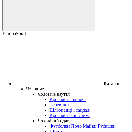
EuropaSport
Каталог
Чоловіче
Чоловіче взуття
Кросівки чоловічі
Черевики
Шльопанці і сандалі
Кросівки осінь-зима
Чоловічий одяг
Футболки Поло Майки Рубашки
Шорти