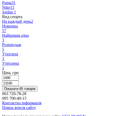
Puma
31
Nike
15
Jordan
1
Вид спорта
На каждый день
2
Новинка
57
Найкраща ціна
3
Розпродаж
5
Утеплені
3
Утеплена
1
Ціна, грн
Показати 65 товарів
063 720-78-28
095 700-40-15
Контактна інформація
Повна версія сайту