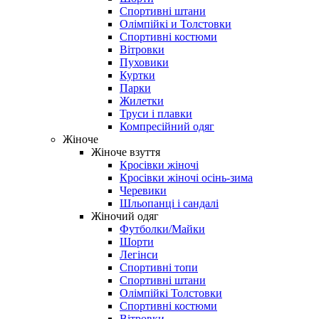
Спортивні штани
Олімпійкі и Толстовки
Спортивні костюми
Вітровки
Пуховики
Куртки
Парки
Жилетки
Труси і плавки
Компресійний одяг
Жіноче
Жіноче взуття
Кросівки жіночі
Кросівки жіночі осінь-зима
Черевики
Шльопанці і сандалі
Жіночий одяг
Футболки/Майки
Шорти
Легінси
Спортивні топи
Спортивні штани
Олімпійкі Толстовки
Спортивні костюми
Вітровки