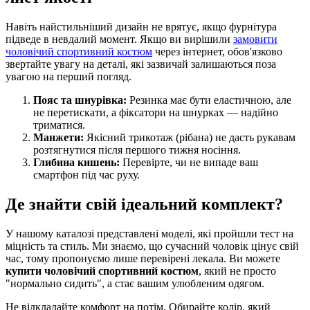
Навіть найстильніший дизайн не врятує, якщо фурнітура
підведе в невдалий момент. Якщо ви вирішили
замовити
чоловічий спортивний костюм
через інтернет, обов'язково
звертайте увагу на деталі, які зазвичай залишаються поза
увагою на перший погляд.
Пояс та шнурівка:
Резинка має бути еластичною, але
не перетискати, а фіксатори на шнурках — надійно
триматися.
Манжети:
Якісний трикотаж (рібана) не дасть рукавам
розтягнутися після першого тижня носіння.
Глибина кишень:
Перевірте, чи не випаде ваш
смартфон під час руху.
Де знайти свій ідеальний комплект?
У нашому каталозі представлені моделі, які пройшли тест на
міцність та стиль. Ми знаємо, що сучасний чоловік цінує свій
час, тому пропонуємо лише перевірені лекала. Ви можете
купити чоловічий спортивний костюм
, який не просто
"нормально сидить", а стає вашим улюбленим одягом.
Не відкладайте комфорт на потім. Обирайте колір, який