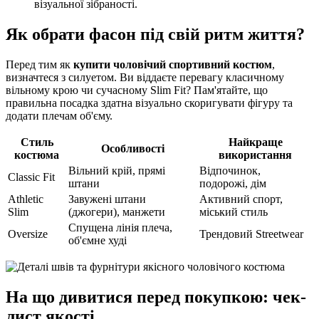
візуальної зібраності.
Як обрати фасон під свій ритм життя?
Перед тим як
купити чоловічий спортивний костюм
,
визначтеся з силуетом. Ви віддаєте перевагу класичному
вільному крою чи сучасному Slim Fit? Пам'ятайте, що
правильна посадка здатна візуально скоригувати фігуру та
додати плечам об'єму.
Стиль
Найкраще
Особливості
костюма
використання
Вільний крій, прямі
Відпочинок,
Classic Fit
штани
подорожі, дім
Athletic
Завужені штани
Активний спорт,
Slim
(джогери), манжети
міський стиль
Спущена лінія плеча,
Oversize
Трендовий Streetwear
об'ємне худі
На що дивитися перед покупкою: чек-
лист якості