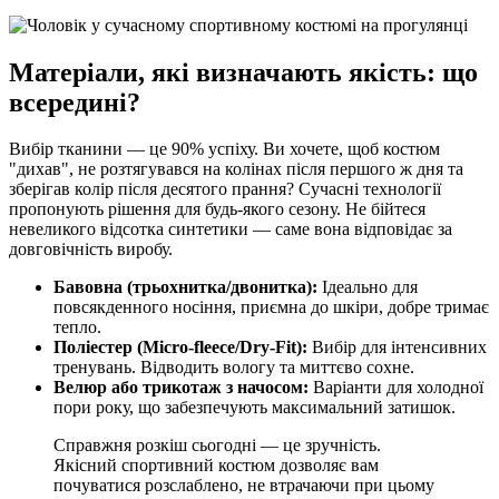
Матеріали, які визначають якість: що
всередині?
Вибір тканини — це 90% успіху. Ви хочете, щоб костюм
"дихав", не розтягувався на колінах після першого ж дня та
зберігав колір після десятого прання? Сучасні технології
пропонують рішення для будь-якого сезону. Не бійтеся
невеликого відсотка синтетики — саме вона відповідає за
довговічність виробу.
Бавовна (трьохнитка/двонитка):
Ідеально для
повсякденного носіння, приємна до шкіри, добре тримає
тепло.
Поліестер (Micro-fleece/Dry-Fit):
Вибір для інтенсивних
тренувань. Відводить вологу та миттєво сохне.
Велюр або трикотаж з начосом:
Варіанти для холодної
пори року, що забезпечують максимальний затишок.
Справжня розкіш сьогодні — це зручність.
Якісний спортивний костюм дозволяє вам
почуватися розслаблено, не втрачаючи при цьому