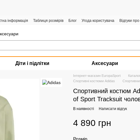
ктна інформація
Таблиця розмірів
Блог
Угода користувача
Відгуки про
аксесуари
Діти і підлітки
Аксесуари
Інтернет-магазин EuropaSport
Катало
Спортивні костюми Adidas
Спортивний
Спортивний костюм Adi
of Sport Tracksuit чол
В наявності
Написати відгук
4 890 грн
Розмір