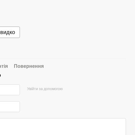
швидко
нтія
Повернення
р
Увійти за допомогою