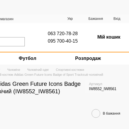
Укр
Бажання
Вхід
 магазин
063 720-78-28
Мій кошик
095 700-40-15
Футбол
Розпродаж
г
Чоловіче
Чоловічий одяг
Спортивні костюми
 костюм Adidas Green Future Icons Badge of Sport Tracksuit чоловічий
das Green Future Icons Badge
Артикул
IW8552_IW8561
овічий (IW8552_IW8561)
В бажання