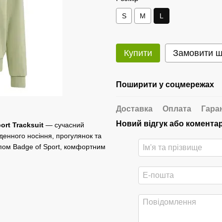
S
M
L
Купити
Замовити 
Поширити у соцмережах
Доставка
Оплата
Гара
Новий відгук або комента
rt Tracksuit
— сучасний
денного носіння, прогулянок та
типом Badge of Sport, комфортним