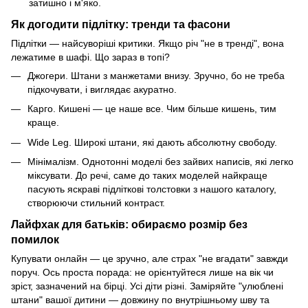
затишно і м'яко.
Як догодити підлітку: тренди та фасони
Підлітки — найсуворіші критики. Якщо річ "не в тренді", вона
лежатиме в шафі. Що зараз в топі?
Джогери. Штани з манжетами внизу. Зручно, бо не треба
підкочувати, і виглядає акуратно.
Карго. Кишені — це наше все. Чим більше кишень, тим
краще.
Wide Leg. Широкі штани, які дають абсолютну свободу.
Мінімалізм. Однотонні моделі без зайвих написів, які легко
міксувати. До речі, саме до таких моделей найкраще
пасують яскраві підліткові толстовки з нашого каталогу,
створюючи стильний контраст.
Лайфхак для батьків: обираємо розмір без
помилок
Купувати онлайн — це зручно, але страх "не вгадати" завжди
поруч. Ось проста порада: не орієнтуйтеся лише на вік чи
зріст, зазначений на бірці. Усі діти різні. Заміряйте "улюблені
штани" вашої дитини — довжину по внутрішньому шву та