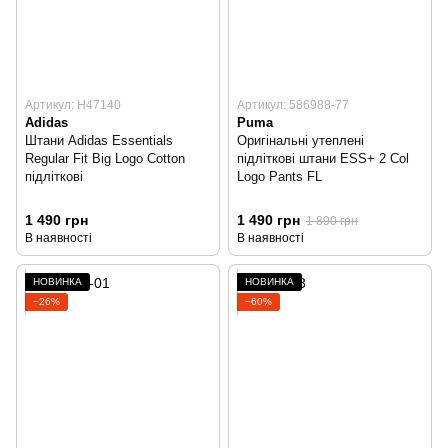
Артикул: H47140
Артикул: 586988-77
Adidas
Puma
Штани Adidas Essentials
Оригінальні утеплені
Regular Fit Big Logo Cotton
підліткові штани ESS+ 2 Col
підліткові
Logo Pants FL
1 490 грн
1 490 грн
1 890 грн
В наявності
В наявності
НОВИНКА
НОВИНКА
−26%
−60%