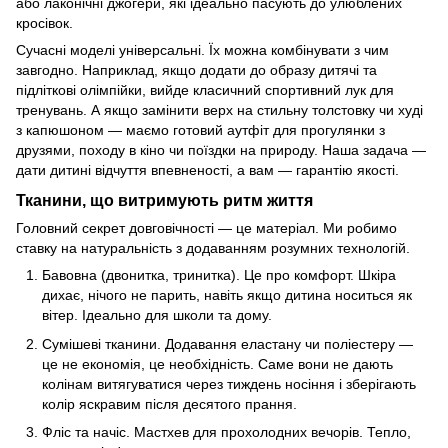
або лаконічні джогери, які ідеально пасують до улюблених
кросівок.
Сучасні моделі універсальні. Їх можна комбінувати з чим
завгодно. Наприклад, якщо додати до образу дитячі та
підліткові олімпійки, вийде класичний спортивний лук для
тренувань. А якщо замінити верх на стильну толстовку чи худі
з капюшоном — маємо готовий аутфіт для прогулянки з
друзями, походу в кіно чи поїздки на природу. Наша задача —
дати дитині відчуття впевненості, а вам — гарантію якості.
Тканини, що витримують ритм життя
Головний секрет довговічності — це матеріал. Ми робимо
ставку на натуральність з додаванням розумних технологій.
Бавовна (двонитка, тринитка). Це про комфорт. Шкіра
дихає, нічого не парить, навіть якщо дитина носиться як
вітер. Ідеально для школи та дому.
Сумішеві тканини. Додавання еластану чи поліестеру —
це не економія, це необхідність. Саме вони не дають
колінам витягуватися через тиждень носіння і зберігають
колір яскравим після десятого прання.
Фліс та начіс. Мастхев для прохолодних вечорів. Тепло,