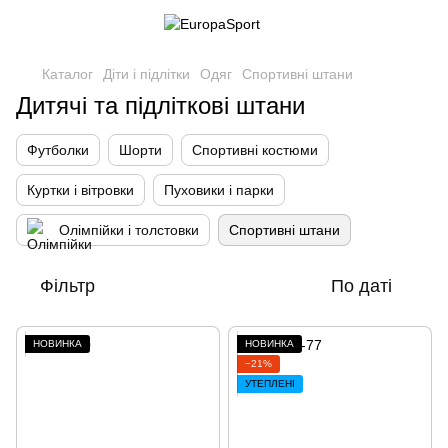
Каталог
Діти і підлітки
Одяг
Спортивні штани
Дитячі та підліткові штани
Футболки
Шорти
Спортивні костюми
Куртки і вітровки
Пуховики і парки
Олімпійки і толстовки
Спортивні штани
Фільтр
По даті
НОВИНКА
НОВИНКА
−21%
УТЕПЛЕНІ