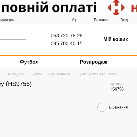
Укр
Бажання
Вхід
 магазин
063 720-78-28
Мій кошик
095 700-40-15
Футбол
Розпродаж
г
Аксесуари
Сумки
Сумки Adidas
Сумка Adidas Tiro Trolley
ley (HS9756)
Артикул
HS9756
В бажання