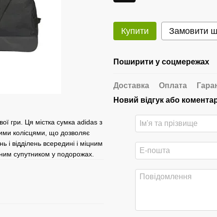
Купити
Замовити 
Поширити у соцмережах
Доставка
Оплата
Гара
Новий відгук або комента
ої гри. Ця містка сумка adidas з
мими колісцями, що дозволяє
ь і відділень всередині і міцним
нним супутником у подорожах.