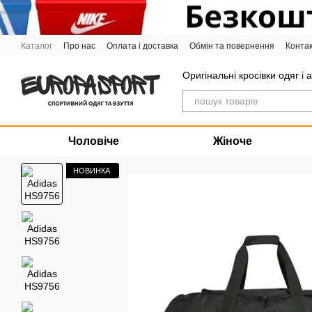
Перейти до основного контенту
Каталог
Про нас
Оплата і доставка
Обмін та повернення
Конта
Графік роботи
Оригінальні кросівки одяг і 
Чоловіче
Жіноче
НОВИНКА