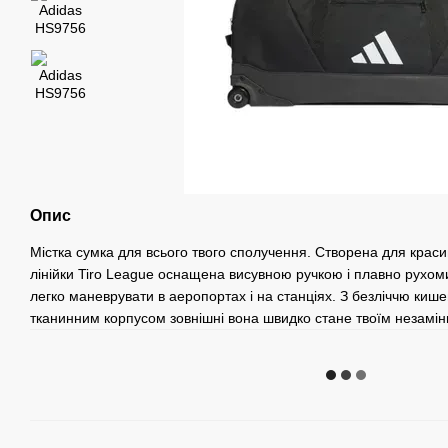
Опис
Містка сумка для всього твого сполучення.
Створена для красив
лінійки Tiro League оснащена висувною ручкою і плавно рухо
легко маневрувати в аеропортах і на станціях. З безліччю кишен
тканинним корпусом зовнішні вона швидко стане твоїм незамі