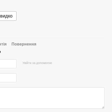
швидко
нтія
Повернення
р
Увійти за допомогою