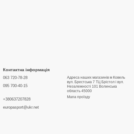
Контактна інформація
063 720-78-28
Адреса наших магазинів м Ковель
вул. Брестська 7 ТЦ Брістол і вул.
095 700-40-15
Hезалежності 101 Волинська
область 45000
Мапа проїзду
+380637207828
europasport@ukr.net