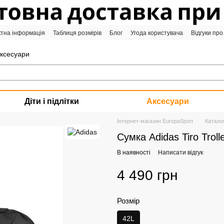
ктна інформація
Таблиця розмірів
Блог
Угода користувача
Відгуки про
аксесуари
Діти і підлітки
Аксесуари
Інтернет-магазин EuropaSport
Катало
Сумка Adidas Tiro Trol
В наявності
Написати відгук
4 490 грн
Розмір
42L