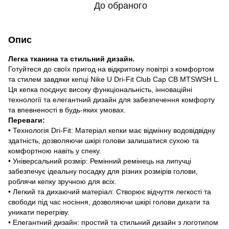
До обраного
Опис
Легка тканина та стильний дизайн.
Готуйтеся до своїх пригод на відкритому повітрі з комфортом
та стилем завдяки кепці Nike U Dri-Fit Club Cap CB MTSWSH L.
Ця кепка поєднує високу функціональність, інноваційні
технології та елегантний дизайн для забезпечення комфорту
та впевненості в будь-яких умовах.
Переваги:
• Технологія Dri-Fit: Матеріал кепки має відмінну водовідвідну
здатність, дозволяючи шкірі голови залишатися сухою та
комфортною навіть у спеку.
• Універсальний розмір: Ремінний ремінець на липучці
забезпечує ідеальну посадку для різних розмірів голови,
роблячи кепку зручною для всіх.
• Легкий та дихаючий матеріал: Створює відчуття легкості та
свободи під час носіння, дозволяючи шкірі голови дихати та
уникати перегріву.
• Елегантний дизайн: простий та стильний дизайн з логотипом