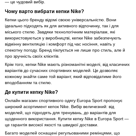
— це чудовий вибір.
Чому варто вибрати кепки Nike?
Кепки цього бренду відомі своєю універсальністю. Вони
ідеально підходять як для активного відпочинку, так і для
міського стилю. Завдяки технологічним матеріалам, які
використовуються у виробництві, кепки Nike забезпечують
відмінну вентиляцію і комфорт під час носіння, навіть у
спекотну погоду. Бренд піклується не лише про стиль, але й
про зручність своїх клієнтів.
Крім того, кепки Nike мають різноманітні моделі, від класичних
варіантів до сучасних спортивних моделей. Це дозволяє
кожному знайти саме той варіант, який відповідатиме його
вподобанням та стилю.
Де купити кепку Nike?
Онлайн магазин спортивного одягу Europa Sport пропонує
широкий асортимент кепок Nike. Вибір величезний: від
моделей, що підходять для тренувань, до варіантів для
щоденного використання. Купити кепку Nike в Europa Sport —
це гарантія високої якості та швидкої доставки.
Багато моделей оснащені регульованими ремінцями, що