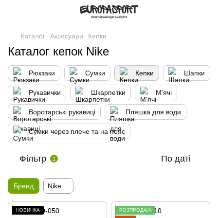
Каталог
Аксесуари
Кепки
Каталог кепок Nike
Рюкзаки
Сумки
Кепки
Шапки
Рукавички
Шкарпетки
М'ячі
Воротарські рукавиці
Пляшка для води
Сумки через плече та на пояс
Фільтр
По даті
1
Бренд
Nike
НОВИНКА
РОЗПРОДАЖ