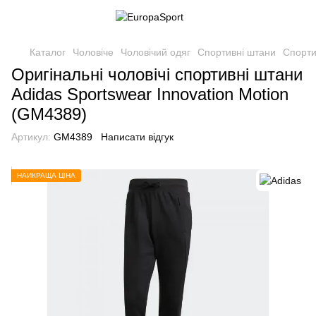
Каталог
Чоловіче
Чоловічий одяг
Спортивні штани
Спорти
Оригінальні чоловічі спортивні штани
Adidas Sportswear Innovation Motion
(GM4389)
Артикул:
GM4389
Написати відгук
НАЙКРАЩА ЦІНА