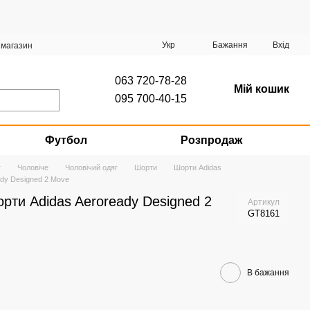
Укр
Бажання
Вхід
 магазин
063 720-78-28
Мій кошик
095 700-40-15
Футбол
Розпродаж
г
Чоловіче
Чоловічий одяг
Шорти
Шорти Adidas
ady Designed 2 Move
орти Adidas Aeroready Designed 2
Артикул
GT8161
В бажання