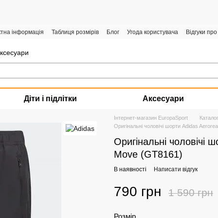
ктна інформація
Таблиця розмірів
Блог
Угода користувача
Відгуки про
аксесуари
Діти і підлітки
Аксесуари
Інтернет-магазин EuropaSport
Катало
Оригінальні чоловічі шорти Adidas Aerore
Оригінальні чоловічі ш
Move (GT8161)
В наявності
Написати відгук
790 грн
1 590 грн
Розмір