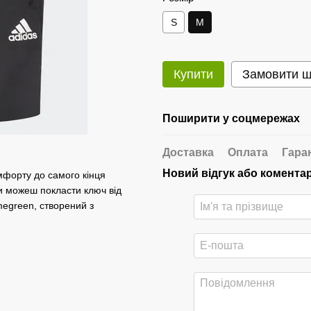
S
M
Купити
Замовити 
Поширити у соцмережах
Доставка
Оплата
Гара
Новий відгук або комента
омфорту до самого кінця
ти можеш покласти ключ від
megreen, створений з