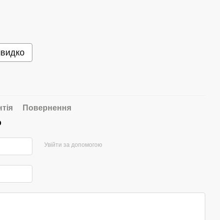
швидко
нтія
Повернення
р
Увійти за допомогою