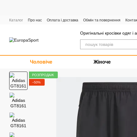
Перейти до основного контенту
Каталог
Про нас
Оплата і доставка
Обмін та повернення
Конта
Графік роботи
Оригінальні кросівки одяг і 
Чоловіче
Жіноче
РОЗПРОДАЖ
−50%