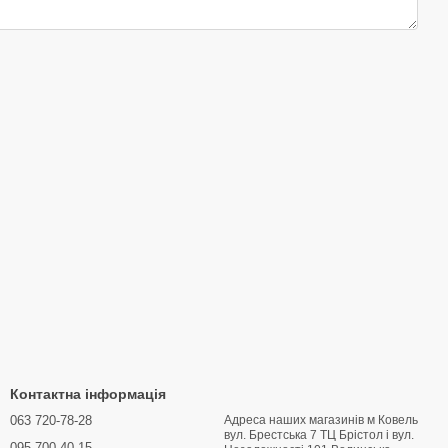
Контактна інформація
063 720-78-28
Адреса наших магазинів м Ковель
вул. Брестська 7 ТЦ Брістол і вул.
095 700-40-15