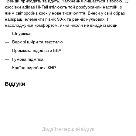
Тренди приходять та йдуть. Натхнення лишається з тобою. Ці
кросівки adidas Hi-Tail втілюють той розбурханий настрій, з
яким світ зробив крок у нове тисячоліття. Внеси у свій образ
найкращі елементи пізніх 90-х та ранніх нульових. І
насолоджуйся комфортом, який ніколи не вийде із моди.
Шнурівка
Верх зі шкіри та текстилю
Проміжна підошва з ЕВА
Гумова підмітка
Країна виробник: КНР
Відгуки
Додайте перший відгук