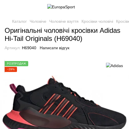
Каталог
Чоловіче
Чоловіче взуття
Кросівки чоловічі
Кросів
Оригінальні чоловічі кросівки Adidas
Hi-Tail Originals (H69040)
Артикул:
H69040
Написати відгук
РОЗПРОДАЖ
−29%