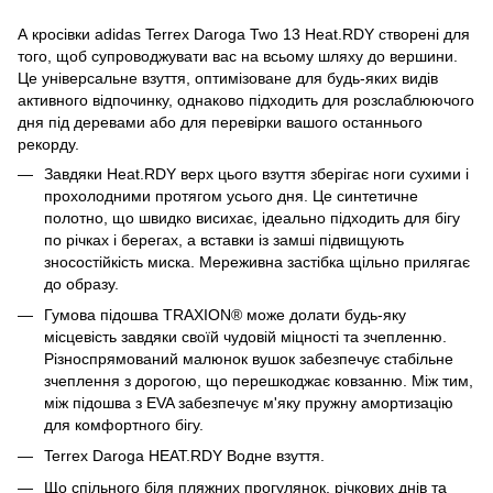
А кросівки adidas Terrex Daroga Two 13 Heat.RDY створені для
того, щоб супроводжувати вас на всьому шляху до вершини.
Це універсальне взуття, оптимізоване для будь-яких видів
активного відпочинку, однаково підходить для розслаблюючого
дня під деревами або для перевірки вашого останнього
рекорду.
Завдяки Heat.RDY верх цього взуття зберігає ноги сухими і
прохолодними протягом усього дня. Це синтетичне
полотно, що швидко висихає, ідеально підходить для бігу
по річках і берегах, а вставки із замші підвищують
зносостійкість миска. Мереживна застібка щільно прилягає
до образу.
Гумова підошва TRAXION® може долати будь-яку
місцевість завдяки своїй чудовій міцності та зчепленню.
Різноспрямований малюнок вушок забезпечує стабільне
зчеплення з дорогою, що перешкоджає ковзанню. Між тим,
між підошва з EVA забезпечує м'яку пружну амортизацію
для комфортного бігу.
Terrex Daroga HEAT.RDY Водне взуття.
Що спільного біля пляжних прогулянок, річкових днів та