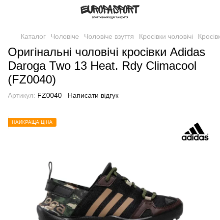
Каталог
Чоловіче
Чоловіче взуття
Кросівки чоловічі
Кросів
Оригінальні чоловічі кросівки Adidas
Daroga Two 13 Heat. Rdy Climacool
(FZ0040)
Артикул:
FZ0040
Написати відгук
НАЙКРАЩА ЦІНА