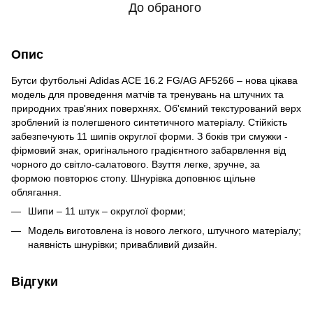
До обраного
Опис
Бутси футбольні Adidas ACE 16.2 FG/AG AF5266 – нова цікава
модель для проведення матчів та тренувань на штучних та
природних трав'яних поверхнях. Об'ємний текстурований верх
зроблений із полегшеного синтетичного матеріалу. Стійкість
забезпечують 11 шипів округлої форми. З боків три смужки -
фірмовий знак, оригінального градієнтного забарвлення від
чорного до світло-салатового. Взуття легке, зручне, за
формою повторює стопу. Шнурівка доповнює щільне
облягання.
Шипи – 11 штук – округлої форми;
Модель виготовлена ​​із нового легкого, штучного матеріалу;
наявність шнурівки; привабливий дизайн.
Відгуки