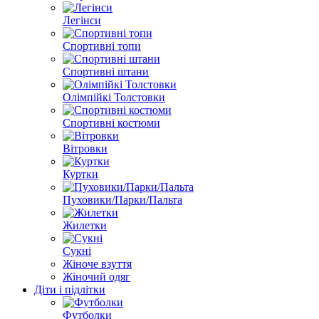
Легінси
Спортивні топи
Спортивні штани
Олімпійкі Толстовки
Спортивні костюми
Вітровки
Куртки
Пуховики/Парки/Пальта
Жилетки
Сукні
Жіноче взуття
Жіночий одяг
Діти і підлітки
Футболки