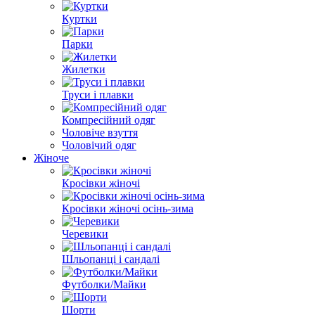
Куртки
Парки
Жилетки
Труси і плавки
Компресійний одяг
Чоловіче взуття
Чоловічий одяг
Жіноче
Кросівки жіночі
Кросівки жіночі осінь-зима
Черевики
Шльопанці і сандалі
Футболки/Майки
Шорти