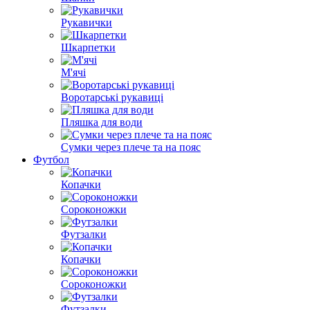
Рукавички
Шкарпетки
М'ячі
Воротарські рукавиці
Пляшка для води
Сумки через плече та на пояс
Футбол
Копачки
Сороконожки
Футзалки
Копачки
Сороконожки
Футзалки