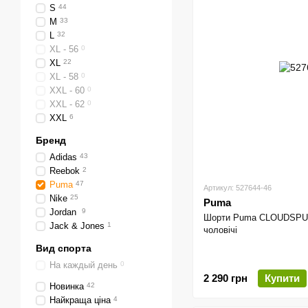
S
44
M
33
L
32
XL - 56
0
XL
22
XL - 58
0
XXL - 60
0
XXL - 62
0
XXL
6
Бренд
Adidas
43
Reebok
2
Puma
47
Артикул: 527644-46
Nike
25
Puma
Jordan
9
Шорти Puma CLOUDSPUN 7
Jack & Jones
1
чоловічі
Вид спорта
На каждый день
0
2 290 грн
Купити
Новинка
42
Найкраща ціна
4