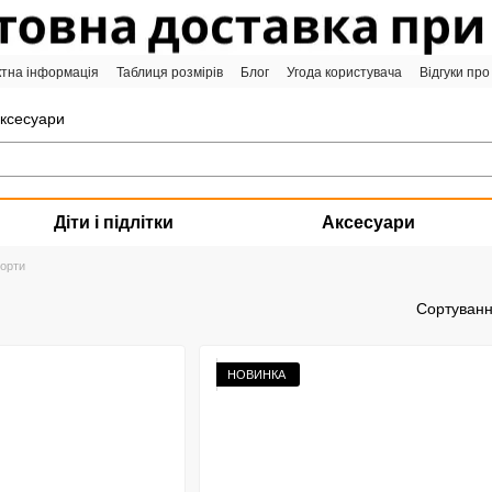
ктна інформація
Таблиця розмірів
Блог
Угода користувача
Відгуки про
аксесуари
Діти і підлітки
Аксесуари
орти
Сортуванн
НОВИНКА