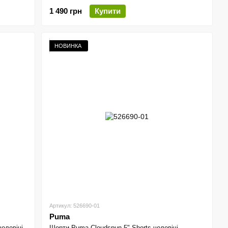
1 490 грн
Купити
НОВИНКА
Артикул: 526690-01
Puma
чоловічі
Шорти Puma Cloudspun 5" Shorts чоловічі