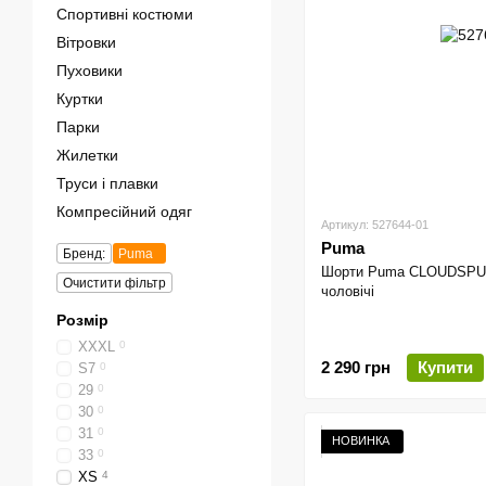
Спортивні костюми
Вітровки
Пуховики
Куртки
Парки
Жилетки
Труси і плавки
Компресійний одяг
Артикул: 527644-01
Puma
Бренд:
Puma
Шорти Puma CLOUDSPUN 7
Очистити фільтр
чоловічі
Розмір
XXXL
0
2 290 грн
Купити
S7
0
29
0
30
0
31
0
НОВИНКА
33
0
XS
4