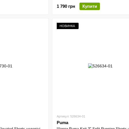
1 790 грн
Купити
НОВИНКА
Артикул: 526634-01
Puma
levated Shorts чоловічі
Шорти Puma Knit 3" Split Running Shorts 