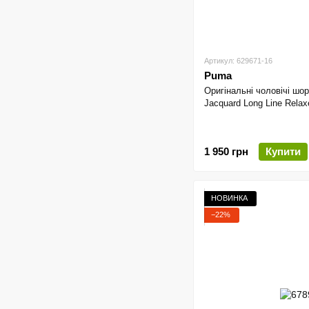
Артикул: 629671-16
Puma
Оригінальні чоловічі ш
Jacquard Long Line Relax
1 950 грн
Купити
НОВИНКА
−22%