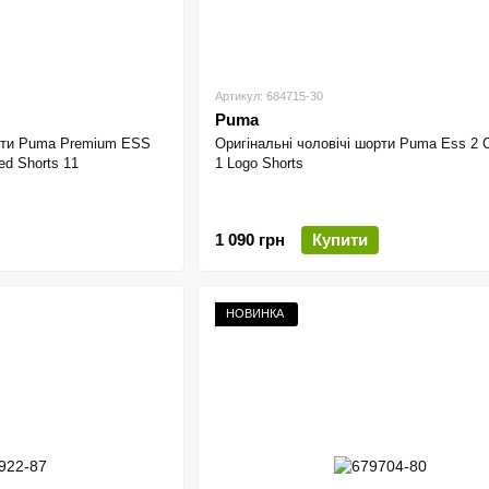
Артикул: 684715-30
Puma
орти Puma Premium ESS
Оригінальні чоловічі шорти Puma Ess 2 C
ed Shorts 11
1 Logo Shorts
1 090 грн
Купити
НОВИНКА