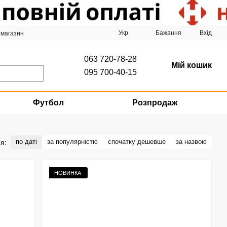
Укр
Бажання
Вхід
 магазин
063 720-78-28
Мій кошик
095 700-40-15
Футбол
Розпродаж
по даті
за популярністю
спочатку дешевше
за назвою
я:
НОВИНКА