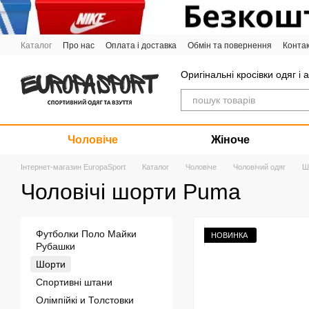
Перейти до основного контенту
Каталог
Про нас
Оплата і доставка
Обмін та повернення
Конта
Графік роботи
Оригінальні кросівки одяг і 
Чоловіче
Жіноче
Інтернет-магазин EuropaSport
Каталог
Чоловіче
Чоловічий одяг
Ш
Чоловічі шорти Puma
Футболки Поло Майки
НОВИНКА
Рубашки
Шорти
Спортивні штани
Олімпійкі и Толстовки