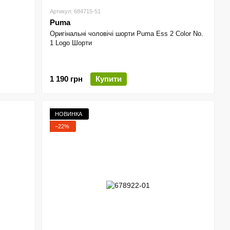
Артикул: 684715-51
Puma
Оригінальні чоловічі шорти Puma Ess 2 Color No.
1 Logo Шорти
1 190 грн
Купити
НОВИНКА
−22%