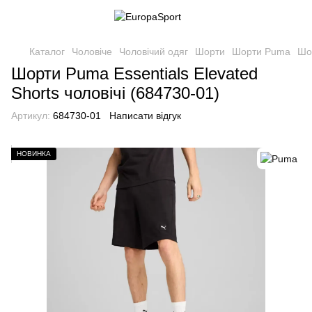
Каталог
Чоловіче
Чоловічий одяг
Шорти
Шорти Puma
Шор
Шорти Puma Essentials Elevated
Shorts чоловічі (684730-01)
Артикул:
684730-01
Написати відгук
НОВИНКА