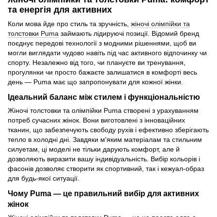
та енергія для активних
Коли мова йде про стиль та зручність,
жіночі олімпійки та
толстовки Puma
займають лідируючі позиції. Відомий бренд
поєднує передові технології з модними рішеннями, щоб ви
могли виглядати чудово навіть під час активного відпочинку чи
спорту. Незалежно від того, чи плануєте ви тренування,
прогулянки чи просто бажаєте залишатися в комфорті весь
день — Puma має що запропонувати для кожної жінки.
Ідеальний баланс між стилем і функціональністю
Жіночі толстовки та олімпійки Puma створені з урахуванням
потреб сучасних жінок. Вони виготовлені з інноваційних
тканин, що забезпечують свободу рухів і ефективно зберігають
тепло в холодні дні. Завдяки м'яким матеріалам та стильним
силуетам, ці моделі не тільки дарують комфорт, але й
дозволяють виразити вашу індивідуальність. Вибір кольорів і
фасонів дозволяє створити як спортивний, так і кежуал-образ
для будь-якої ситуації.
Чому Puma — це правильний вибір для активних
жінок