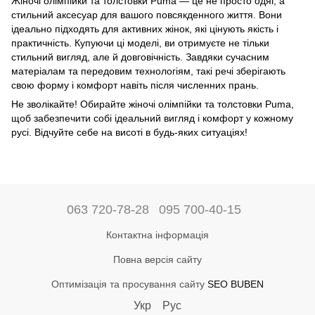
Жіночі олімпійки та толстовки Puma — це не просто одяг, а
стильний аксесуар для вашого повсякденного життя. Вони
ідеально підходять для активних жінок, які цінують якість і
практичність. Купуючи ці моделі, ви отримуєте не тільки
стильний вигляд, але й довговічність. Завдяки сучасним
матеріалам та передовим технологіям, такі речі зберігають
свою форму і комфорт навіть після численних прань.
Не зволікайте! Обирайте жіночі олімпійки та толстовки Puma,
щоб забезпечити собі ідеальний вигляд і комфорт у кожному
русі. Відчуйте себе на висоті в будь-яких ситуаціях!
063 720-78-28
095 700-40-15
Контактна інформація
Повна версія сайту
Оптимізація та просування сайту
SEO BUBEN
Укр
Рус