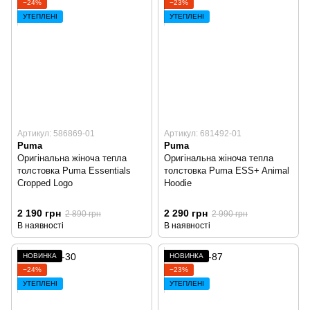
−24%
−23%
УТЕПЛЕНІ
УТЕПЛЕНІ
Артикул: 586869-01
Артикул: 681492-01
Puma
Puma
Оригінальна жіноча тепла
Оригінальна жіноча тепла
толстовка Puma Essentials
толстовка Puma ESS+ Animal
Cropped Logo
Hoodie
2 190 грн
2 290 грн
2 890 грн
2 990 грн
В наявності
В наявності
НОВИНКА
НОВИНКА
−24%
−23%
УТЕПЛЕНІ
УТЕПЛЕНІ