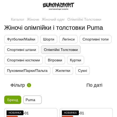
Каталог
Жіноче
Жіночий одяг
Олімпійкі Толстовки
Жіночі олімпійки і толстовки Puma
Футболки/Майки
Шорти
Легінси
Спортивні топи
Спортивні штани
Олімпійкі Толстовки
Спортивні костюми
Вітровки
Куртки
Пуховики/Парки/Пальта
Жилетки
Сукні
Фільтр
По даті
1
Бренд
Puma
НОВИНКА
НОВИНКА