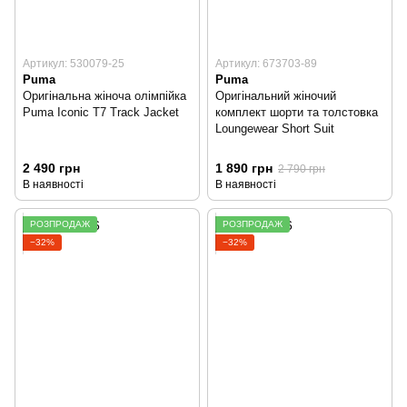
Артикул: 530079-25
Артикул: 673703-89
Puma
Puma
Оригінальна жіноча олімпійка
Оригінальний жіночий
Puma Iconic T7 Track Jacket
комплект шорти та толстовка
Loungewear Short Suit
2 490 грн
1 890 грн
2 790 грн
В наявності
В наявності
РОЗПРОДАЖ
РОЗПРОДАЖ
−32%
−32%