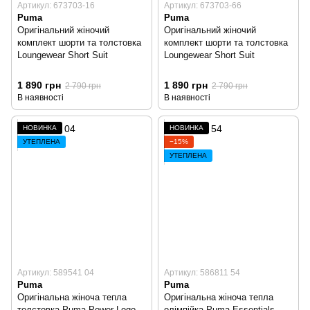
Артикул: 673703-16
Артикул: 673703-66
Puma
Puma
Оригінальний жіночий
Оригінальний жіночий
комплект шорти та толстовка
комплект шорти та толстовка
Loungewear Short Suit
Loungewear Short Suit
1 890 грн
1 890 грн
2 790 грн
2 790 грн
В наявності
В наявності
НОВИНКА
НОВИНКА
УТЕПЛЕНА
−15%
УТЕПЛЕНА
Артикул: 589541 04
Артикул: 586811 54
Puma
Puma
Оригінальна жіноча тепла
Оригінальна жіноча тепла
толстовка Puma Power Logo
олімпійка Puma Essentials