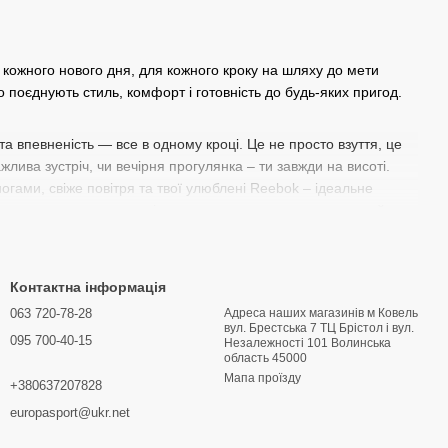
я кожного нового дня, для кожного кроку на шляху до мети
 поєднують стиль, комфорт і готовність до будь-яких пригод.
та впевненість — все в одному кроці. Це не просто взуття, це
жлива зустріч, чи вечірня прогулянка – ти завжди на висоті.
ногами, свіже повітря та твої улюблені Reebok – ідеальне
рують те неповторне відчуття, коли кожен крок впевнений, а
лоджуватися моментом. Жіноче взуття Reebok створене саме
алу. Ти можеш купити жіночі кросівки Reebok для інтенсивних
Контактна інформація
езмінними.
063 720-78-28
Адреса наших магазинів м Ковель
вул. Брестська 7 ТЦ Брістол і вул.
095 700-40-15
Hезалежності 101 Волинська
область 45000
ут грає далеко не останню роль. Покупка ідеальних кросівок —
Мапа проїзду
+380637207828
 подорожі, відкриття нових місць у рідному місті чи просто
europasport@ukr.net
уй вперед до нових пригод! 🏞️👟
йяскравіших моментів, розділити радість відкриттів та