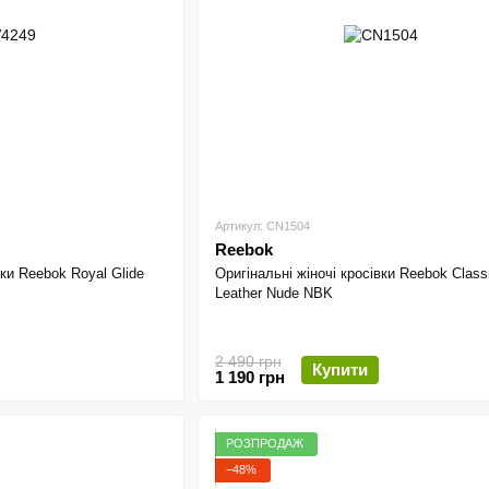
Артикул: CN1504
Reebok
вки Reebok Royal Glide
Оригінальні жіночі кросівки Reebok Class
Leather Nude NBK
2 490 грн
Купити
1 190 грн
РОЗПРОДАЖ
−48%