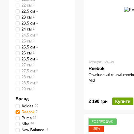
22 см
0
22,5 см
1
23 см
1
23,5 см
1
24 см
1
24,5 см
0
25 см
0
25,5 см
1
26 см
1
26,5 см
1
Артикул: FV4249
27 см
0
Reebok
27,5 см
0
Оригінальні жіночі кросі
28 см
0
Mid
28,5 см
0
29 см
0
Бренд
2 190 грн
Купити
Adidas
66
Reebok
5
Puma
29
РОЗПРОДАЖ
Nike
40
−25%
New Balance
1