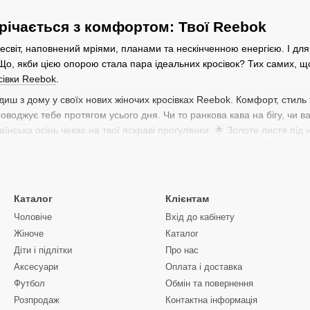
трічається з комфортом: Твої Reebok
сесвіт, наповнений мріями, планами та нескінченною енергією. І дл
Що, якби цією опорою стала пара ідеальних кросівок? Тих самих, що
сівки Reebok
.
диш з дому у своїх нових жіночих кросівках Reebok. Комфорт, стиль 
роводжує тебе протягом усього дня. Чи то ранкова кава на бігу, чи ва
їнська осінь чекає на твої яскраві прогулянки. 🌟 Золоте листя під 
та нових вражень. Адже саме оригінальні жіночі кросівки Reebok да
 так важливо знаходити баланс між активністю та можливістю насо
аптується під твій стиль: від спортивного шику до елегантного кежу
Каталог
Клієнтам
дель для повсякденного носіння – якість та комфорт залишаться н
Чоловіче
Вхід до кабінету
Жіноче
Каталог
росівки – це історія твоїх пригод
Діти і підлітки
Про нас
ачення деталей, але саме вони створюють нашу історію. І взуття т
Аксесуари
Оплата і доставка
 пошук супутників для кожної нової історії. Це можуть бути спонтанні
Футбол
Обмін та повернення
. Знайди свої оригінальні жіночі кросівки Reebok в Україні та крок
Розпродаж
Контактна інформація
іцянка надійності та підтримки. Вони готові стати свідками твоїх на