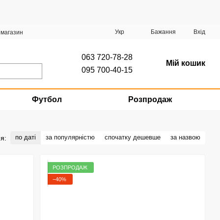
Укр
Бажання
Вхід
 магазин
063 720-78-28
Мій кошик
095 700-40-15
Футбол
Розпродаж
по даті
за популярністю
спочатку дешевше
за назвою
я:
РОЗПРОДАЖ
−40%