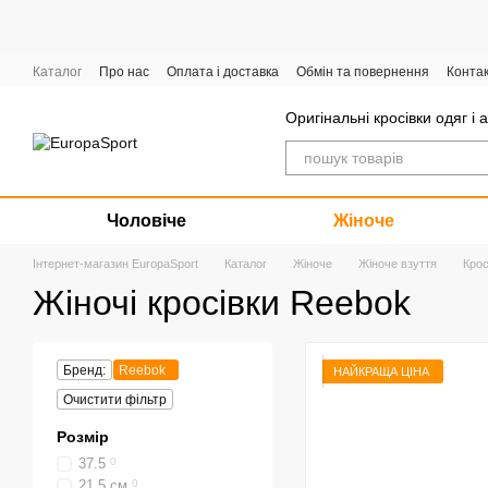
Перейти до основного контенту
Каталог
Про нас
Оплата і доставка
Обмін та повернення
Конта
Графік роботи
Оригінальні кросівки одяг і 
Чоловіче
Жіноче
Інтернет-магазин EuropaSport
Каталог
Жіноче
Жіноче взуття
Крос
Жіночі кросівки Reebok
Бренд:
Reebok
НАЙКРАЩА ЦІНА
Очистити фільтр
Розмір
37.5
0
21,5 см
0