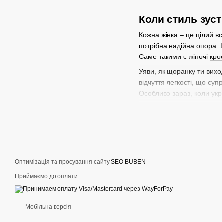
Коли стиль зус
Кожна жінка – це цілий в
потрібна надійна опора. 
Саме такими є жіночі
кро
Уяви, як щоранку ти вихо
відчуття легкості, що суп
Особливо зараз, коли укра
поєднання для натхнення 
образ – бездоганний.
В сучасному ритмі життя
для цього. Воно легко ад
тренувань або обрати мо
Оптимізація та просування сайту
SEO BUBEN
Більше, ніж просто к
Приймаємо до оплати
Ми часто недооцінюємо зн
це більше, ніж шопінг, це
щоденні маленькі перемоги
Мобільна версія
Кожна пара Reebok – це об