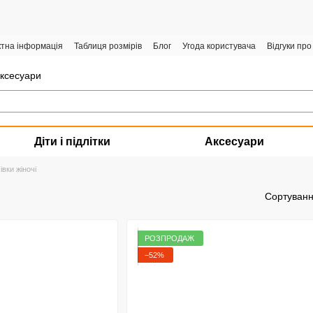
ктна інформація
Таблиця розмірів
Блог
Угода користувача
Відгуки про
аксесуари
Діти і підлітки
Аксесуари
івки жіночі
Сортуванн
РОЗПРОДАЖ
−52%