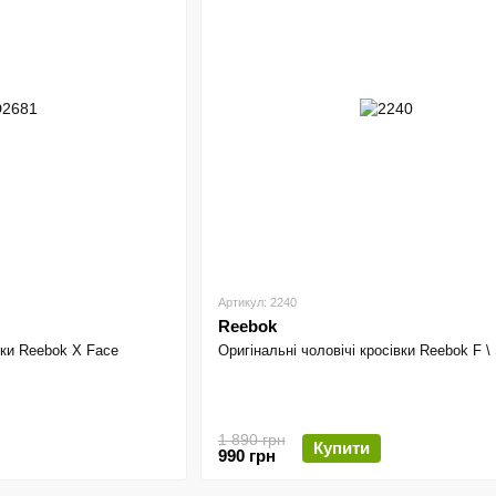
Артикул: 2240
Reebok
вки Reebok X Face
Оригінальні чоловічі кросівки Reebok F \
1 890 грн
Купити
990 грн