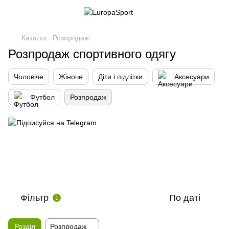
Каталог
Розпродаж
Розпродаж спортивного одягу
Чоловіче
Жіноче
Діти і підлітки
Аксесуари
Футбол
Розпродаж
Фільтр
По даті
1
Розділ
Розпродаж