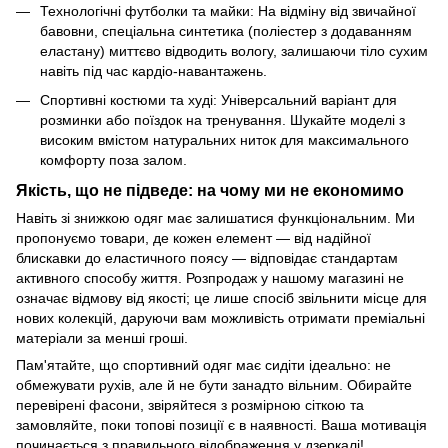
Технологічні футболки та майки: На відміну від звичайної
бавовни, спеціальна синтетика (поліестер з додаванням
еластану) миттєво відводить вологу, залишаючи тіло сухим
навіть під час кардіо-навантажень.
Спортивні костюми та худі: Універсальний варіант для
розминки або поїздок на тренування. Шукайте моделі з
високим вмістом натуральних ниток для максимального
комфорту поза залом.
Якість, що не підведе: на чому ми не економимо
Навіть зі знижкою одяг має залишатися функціональним. Ми
пропонуємо товари, де кожен елемент — від надійної
блискавки до еластичного поясу — відповідає стандартам
активного способу життя. Розпродаж у нашому магазині не
означає відмову від якості; це лише спосіб звільнити місце для
нових колекцій, даруючи вам можливість отримати преміальні
матеріали за менші гроші.
Пам'ятайте, що спортивний одяг має сидіти ідеально: не
обмежувати рухів, але й не бути занадто вільним. Обирайте
перевірені фасони, звіряйтеся з розмірною сіткою та
замовляйте, поки топові позиції є в наявності. Ваша мотивація
починається з правильного відображення у дзеркалі!