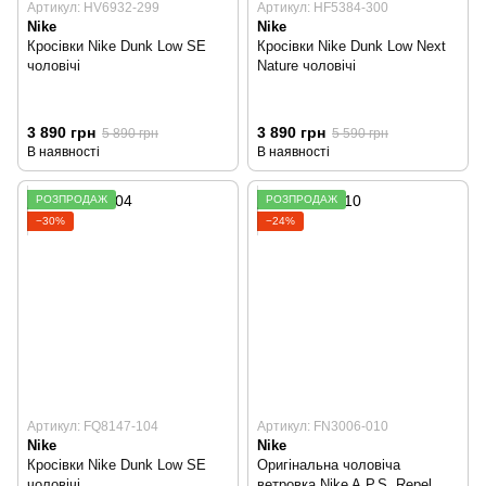
Артикул: HV6932-299
Артикул: HF5384-300
Nike
Nike
Кросівки Nike Dunk Low SE
Кросівки Nike Dunk Low Next
чоловічі
Nature чоловічі
3 890 грн
3 890 грн
5 890 грн
5 590 грн
В наявності
В наявності
РОЗПРОДАЖ
РОЗПРОДАЖ
−30%
−24%
Артикул: FQ8147-104
Артикул: FN3006-010
Nike
Nike
Кросівки Nike Dunk Low SE
Оригінальна чоловіча
чоловічі
ветровка Nike A.P.S. Repel