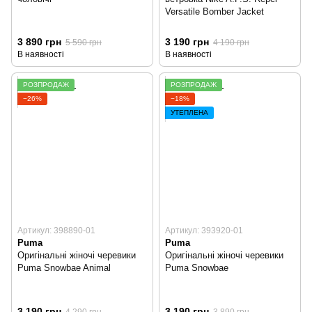
Versatile Bomber Jacket
3 890 грн
3 190 грн
5 590 грн
4 190 грн
В наявності
В наявності
РОЗПРОДАЖ
РОЗПРОДАЖ
−26%
−18%
УТЕПЛЕНА
Артикул: 398890-01
Артикул: 393920-01
Puma
Puma
Оригінальні жіночі черевики
Оригінальні жіночі черевики
Puma Snowbae Animal
Puma Snowbae
3 190 грн
3 190 грн
4 290 грн
3 890 грн