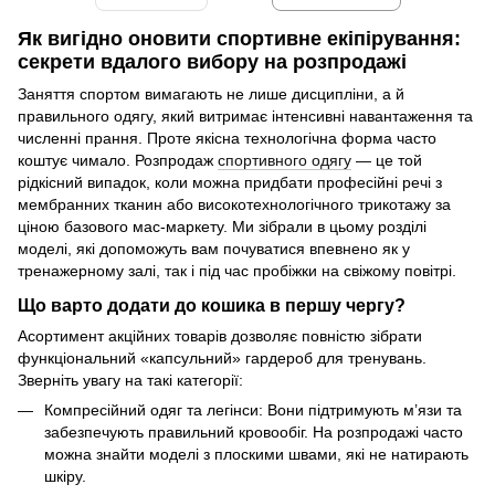
Як вигідно оновити спортивне екіпірування:
секрети вдалого вибору на розпродажі
Заняття спортом вимагають не лише дисципліни, а й
правильного одягу, який витримає інтенсивні навантаження та
численні прання. Проте якісна технологічна форма часто
коштує чимало. Розпродаж
спортивного одягу
— це той
рідкісний випадок, коли можна придбати професійні речі з
мембранних тканин або високотехнологічного трикотажу за
ціною базового мас-маркету. Ми зібрали в цьому розділі
моделі, які допоможуть вам почуватися впевнено як у
тренажерному залі, так і під час пробіжки на свіжому повітрі.
Що варто додати до кошика в першу чергу?
Асортимент акційних товарів дозволяє повністю зібрати
функціональний «капсульний» гардероб для тренувань.
Зверніть увагу на такі категорії:
Компресійний одяг та легінси: Вони підтримують м’язи та
забезпечують правильний кровообіг. На розпродажі часто
можна знайти моделі з плоскими швами, які не натирають
шкіру.