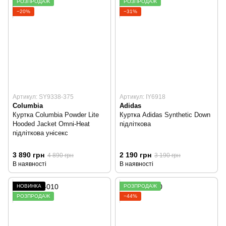
РОЗПРОДАЖ
РОЗПРОДАЖ
−20%
−31%
Артикул: SY9338-375
Артикул: IY6918
Columbia
Adidas
Куртка Columbia Powder Lite
Куртка Adidas Synthetic Down
Hooded Jacket Omni-Heat
підліткова
підліткова унісекс
3 890 грн
2 190 грн
4 890 грн
3 190 грн
В наявності
В наявності
НОВИНКА
РОЗПРОДАЖ
РОЗПРОДАЖ
−44%