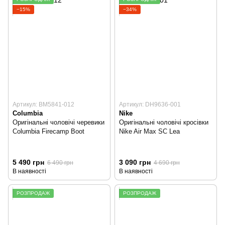
−15%
−34%
Артикул: BM5841-012
Артикул: DH9636-001
Columbia
Nike
Оригінальні чоловічі черевики
Оригінальні чоловічі кросівки
Columbia Firecamp Boot
Nike Air Max SC Lea
5 490 грн
3 090 грн
6 490 грн
4 690 грн
В наявності
В наявності
РОЗПРОДАЖ
РОЗПРОДАЖ