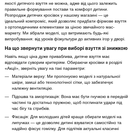
якості дитячого взуття не можна, адже від цього залежить
правильне формування постави та комфорт дитини.
Розпродаж дитячих кросівок у нашому магазині — це
ідеальний компроміс, який дозволяє придбати фірмове взуття
з ортопедичними елементами за ціною звичайного мас-
маркету. Ми зібрали моделі, що витримають будь-які
випробування: від уроків фізкультури до активних ігор у дворі.
На що звернути увагу при виборі взуття зі знижкою
Навіть якщо ціна дуже приваблива, дитяче взуття має
відповідати суворим критеріям. Обираючи кросівки в розділі
«Акції», зверніть увагу на такі параметри:
Матеріали верху: Ми пропонуємо моделі з натуральної
шкіри, замші або технологічної сітки, що забезпечує
належну вентиляцію.
Підошва та амортизація: Вона має бути гнучкою в передній
частині та достатньо пружною, щоб поглинати удари під
час бігу та стрибків.
Фіксація: Для молодших дітей краще обирати моделі на
липучках — це дозволяє дитині взуватися самостійно та
надійно фіксує гомілку. Для підлітків актуальні класичні