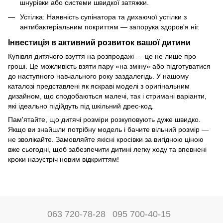
шнурівки або системи швидкої затяжки.
Устілка: Наявність супінатора та дихаючої устілки з
антибактеріальним покриттям — запорука здоров'я ніг.
Інвестиція в активний розвиток вашої дитини
Купівля дитячого взуття на розпродажі — це не лише про
гроші. Це можливість взяти пару «на зміну» або підготуватися
до наступного навчального року заздалегідь. У нашому
каталозі представлені як яскраві моделі з оригінальним
дизайном, що сподобаються малечі, так і стримані варіанти,
які ідеально підійдуть під шкільний дрес-код.
Пам'ятайте, що дитячі розміри розкуповують дуже швидко.
Якщо ви знайшли потрібну модель і бачите вільний розмір —
не зволікайте. Замовляйте якісні кросівки за вигідною ціною
вже сьогодні, щоб забезпечити дитині легку ходу та впевнені
кроки назустріч новим відкриттям!
063 720-78-28
095 700-40-15