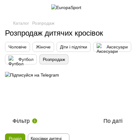
Каталог
Розпродаж
Розпродаж дитячих кросівок
Чоловіче
Жіноче
Діти і підлітки
Аксесуари
Футбол
Розпродаж
Фільтр
По даті
1
Розділ
Кросівки дитячі