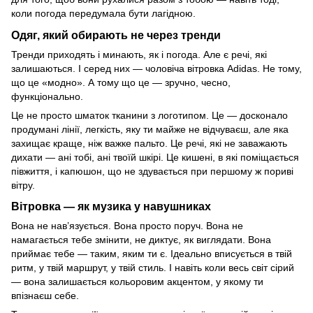
коли погода передумала бути лагідною.
Одяг, який обирають не через тренди
Тренди приходять і минають, як і погода. Але є речі, які
залишаються. І серед них — чоловіча вітровка Adidas. Не тому,
що це «модно». А тому що це — зручно, чесно,
функціонально.
Це не просто шматок тканини з логотипом. Це — досконало
продумані лінії, легкість, яку ти майже не відчуваєш, але яка
захищає краще, ніж важке пальто. Це речі, які не заважають
дихати — ані тобі, ані твоїй шкірі. Це кишені, в які поміщається
півжиття, і капюшон, що не здувається при першому ж пориві
вітру.
Вітровка — як музика у навушниках
Вона не нав’язується. Вона просто поруч. Вона не
намагається тебе змінити, не диктує, як виглядати. Вона
приймає тебе — таким, яким ти є. Ідеально вписується в твій
ритм, у твій маршрут, у твій стиль. І навіть коли весь світ сірий
— вона залишається кольоровим акцентом, у якому ти
впізнаєш себе.