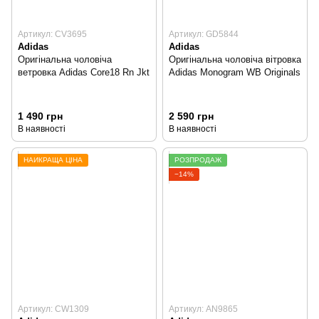
Артикул: CV3695
Артикул: GD5844
Adidas
Adidas
Оригінальна чоловіча
Оригінальна чоловіча вітровка
ветровка Adidas Core18 Rn Jkt
Adidas Monogram WB Originals
1 490 грн
2 590 грн
В наявності
В наявності
НАЙКРАЩА ЦІНА
РОЗПРОДАЖ
−14%
Артикул: CW1309
Артикул: AN9865