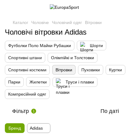
Каталог
Чоловіче
Чоловічий одяг
Вітровки
Чоловічі вітровки Adidas
Футболки Поло Майки Рубашки
Шорти
Спортивні штани
Олімпійкі и Толстовки
Спортивні костюми
Вітровки
Пуховики
Куртки
Парки
Жилетки
Труси і плавки
Компресійний одяг
Фільтр
По даті
1
Бренд
Adidas