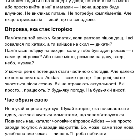
Ти можеш вдягти її на концерт у дворі, поїхати в ній за місто
або просто вийти в неї в магазин — і вона щоразу буде
влучною. Не викликає питань. Не потребує компліментів. Але
якщо отримаєш їх — знай, це не випадково.
Вітровка, яка стає історією
Пам’ятаєш той вечір у Карпатах, коли раптово пішов дощ, і всі
ховалися по хатках, а ти вийшов на схил — дихати?
Пам’ятаєш поїздку на вихідні, коли у тебе був один рюкзак — і
саме ця вітровка? Або нічне місто, розмови на даху, вітер,
небо, музика?
У кожної речі є потенціал стати частиною спогадів. Але далеко
не кожна ним стає. Adidas — саме про це. Про речі, які не
зносяться після сезону. Які не втрачають актуальності. Які
просто... працюють. У будь-яку погоду. На будь-якій висоті.
Час обрати свою
Не шукай «просто куртку». Шукай історію, яка починається з
одягу, але закінчується моментами, що запам’ятовуються.
Подивись наш каталог чоловічих вітровок Adidas — не просто
заради покупок. А заради відкриттів. Бо, може, саме твоя нова
улюблена вже чекає — лишень її треба побачити.