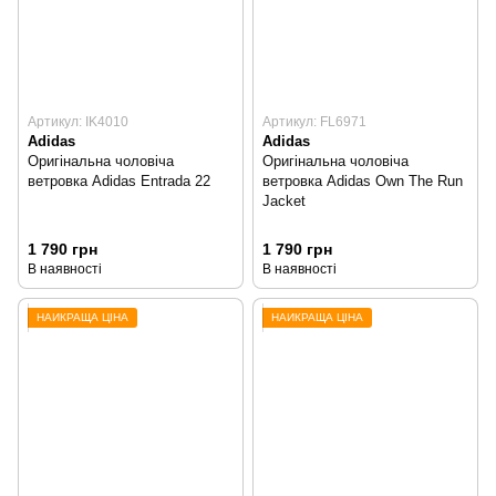
Артикул: IK4010
Артикул: FL6971
Adidas
Adidas
Оригінальна чоловіча
Оригінальна чоловіча
ветровка Adidas Entrada 22
ветровка Adidas Own The Run
Jacket
1 790 грн
1 790 грн
В наявності
В наявності
НАЙКРАЩА ЦІНА
НАЙКРАЩА ЦІНА