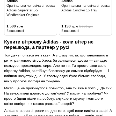
Adidas
Adidas
Оригінальна чоловіча вітровка
Оригінальна чоловіча вітровка
Adidas Superstar SST
Adidas Condivo 16 Trav
Windbreaker Originals
1 590 грн
1 190 грн
1 390 грн
В наявності
В наявності
Купити вітровку Adidas - коли вітер не
перешкода, а партнер у русі
Той день почався не з кави. А з шуму листя, що танцювало в
ритмі ранкового вітру. Хтось би залишився вдома — занадто
похмуро, прохолодно, сиро. Але не ти. Ти просто взяв свою
вітровку Adidas
, застібнув блискавку до самого підборіддя — і
вийшов назустріч дню. У твоєму одязі було більше свободи,
ніж у прогнозі погоди на тиждень.
Місто ще не прокинулося повністю, але ти вже в потоці. Де ти?
На велосипеді дорогою до кав’ярні? У парку, на пробіжці? Чи
просто йдеш пішки на роботу, слухаючи музику і ковтаючи
свіже повітря, як ковток ранкової енергії?
Adidas
створив вітровки не для того, щоб вони висіли в шафі. А
для того, щоб вони рухалися разом з тобою — навіть тоді,