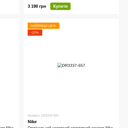
3 190 грн
Купити
НАЙКРАЩА ЦІНА
−27%
Артикул: DR3337-657
Nike
тюм Nike
Оригінальний чоловічий спортивний костюм Nike