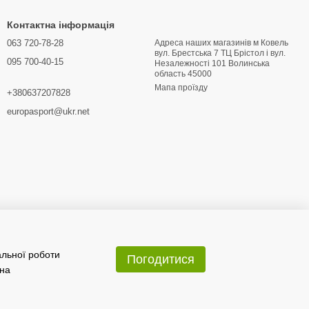
Контактна інформація
 який підкреслює вашу індивідуальність. Завдяки продуманим
063 720-78-28
Адреса наших магазинів м Ковель
вул. Брестська 7 ТЦ Брістол і вул.
 у спортзалі до прогулянок по місту. Зручні кишені, еластичні
095 700-40-15
Hезалежності 101 Волинська
ріантом для чоловіків, які цінують комфорт, стиль і якість.
область 45000
 вас не підведуть.
Мапа проїзду
+380637207828
europasport@ukr.net
альної роботи
Погодитися
 на