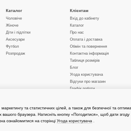
ний костюм Nike?
Каталог
Клієнтам
ми Nike — це не просто одяг для тренувань, це стильний аксесуар,
Чоловіче
Вхід до кабінету
зайну, такі костюми підходять для будь-яких ситуацій: від тренувань
Жіноче
Каталог
 вибір моделей для різних погодних умов роблять їх універсальним ва
Діти і підлітки
Про нас
 костюми Nike — це зробити вибір на користь інновацій та стилю, які
Аксесуари
Оплата і доставка
Футбол
Обмін та повернення
Розпродаж
Контактна інформація
Таблиця розмірів
Блог
Угода користувача
Відгуки про магазин
Графік роботи
Ми в соцмережах
 маркетингу та статистичних цілей, а також для безпечної та оптим
х вашого браузера. Натисніть кнопку «Погодитися», щоб дати згоду
жна ознайомитися на сторінці
Угода користувача
.