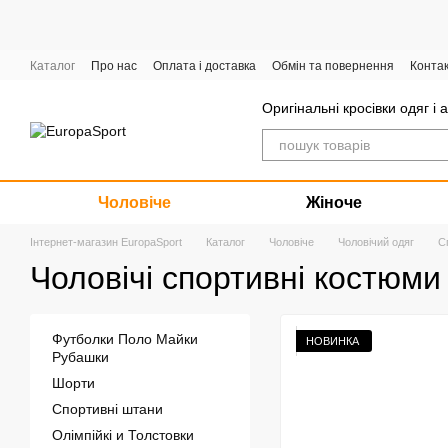
Перейти до основного контенту
Каталог
Про нас
Оплата і доставка
Обмін та повернення
Конта
Графік роботи
Оригінальні кросівки одяг і 
Чоловіче
Жіноче
Інтернет-магазин EuropaSport
Каталог
Чоловіче
Чоловічий одяг
С
Чоловічі спортивні костюми
Футболки Поло Майки
НОВИНКА
Рубашки
Шорти
Спортивні штани
Олімпійкі и Толстовки