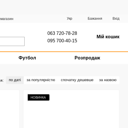
Укр
Бажання
Вхід
 магазин
063 720-78-28
Мій кошик
095 700-40-15
Футбол
Розпродаж
по даті
за популярністю
спочатку дешевше
за назвою
я:
НОВИНКА