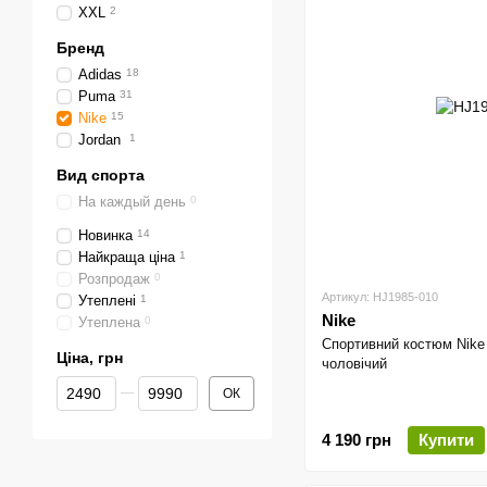
XXL
2
Бренд
Adidas
18
Puma
31
Nike
15
Jordan
1
Вид спорта
На каждый день
0
Новинка
14
Найкраща ціна
1
Розпродаж
0
Артикул: HJ1985-010
Утеплені
1
Nike
Утеплена
0
Спортивний костюм Nike
Ціна, грн
чоловічий
Від Ціна, грн
До Ціна, грн
ОК
4 190 грн
Купити