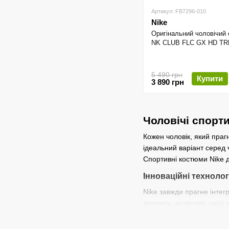
Артикул: FB7296-010
Nike
Оригінальний чоловічий
NK CLUB FLC GX HD TR
5 490 грн
Купити
3 890 грн
Чоловічі спорт
Кожен чоловік, який праг
ідеальний варіант серед
Спортивні костюми Nike 
Інноваційні технолог
Nike завжди прагне інтегр
дихають, дозволяє шкірі 
рухатися, не обмежуючи в
але й стильний вигляд на