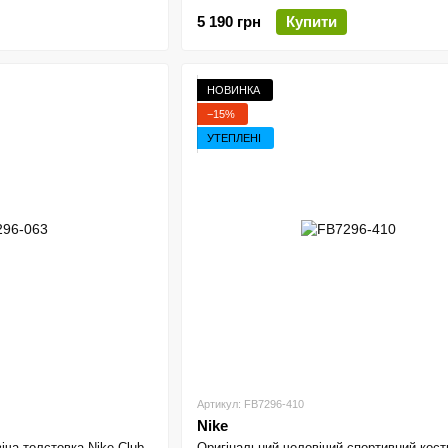
5 190 грн
Купити
НОВИНКА
−15%
УТЕПЛЕНІ
Артикул: FB7296-410
Nike
іча толстовка Nike Club
Оригінальний чоловічий спортивний кос