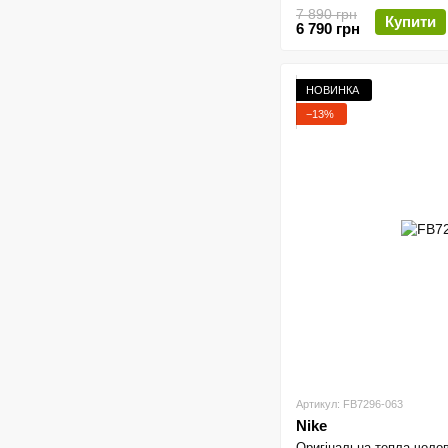
7 890 грн
Купити
6 790 грн
НОВИНКА
−13%
Артикул: FB7296-063
Nike
Оригінальна тепла чолов