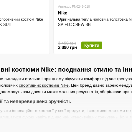
Артикул: FN0245-010
Nike
 спортивний костюм Nike
Оригінальна тепла чоловіча толстовка 
K SUIT
SP FLC CREW BB
3 490 грн
Купити
2 890 грн
ивні костюми Nike: поєднання стилю та ін
не виглядати стильно і при цьому відчувати комфорт під час тренув
 чоловічих
с
портивних костюмів Nike
. Цей бренд давно зарекомендува
допоможуть вам досягти максимальних результатів, зберігаючи при 
ії та неперевершена зручність
увати інноваційні технології у свої продукти, і спортивні костюми 
залишатися сухою навіть під час найінтенсивніших тренувань. Крім 
ас під час фізичних вправ або активного відпочинку. Вибираючи чол
 кожен день.