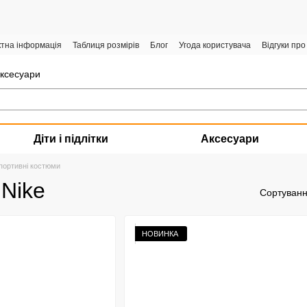
ктна інформація
Таблиця розмірів
Блог
Угода користувача
Відгуки про
аксесуари
Діти і підлітки
Аксесуари
портивні костюми
 Nike
Сортуванн
НОВИНКА