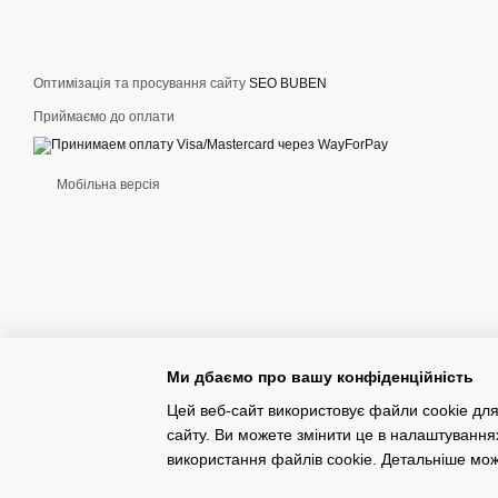
Купити спортив
Чоловічі спортивні костю
Оптимізація та просування сайту
SEO BUBEN
деталям та вишуканому ди
манжети, а також широкий
Приймаємо до оплати
Купити чоловічі спортивні
Мобільна версія
Ми дбаємо про вашу конфіденційність
Цей веб-сайт використовує файли cookie для
сайту. Ви можете змінити це в налаштування
Конструктор інтернет-магазинів
використання файлів cookie. Детальніше мо