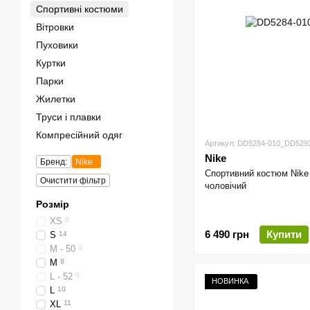
Спортивні костюми
Вітровки
Пуховики
Куртки
Парки
Жилетки
Труси і плавки
Компресійний одяг
Артикул: DD5284-010_DD529
Nike
Бренд:
Nike
Спортивний костюм Nike 
Очистити фільтр
чоловічий
Розмір
XS
0
6 490 грн
Купити
S
14
M - 50
0
M
8
L - 52
0
НОВИНКА
L
10
XL
11