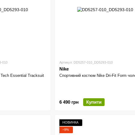
3-010
Артикул: DD5257-010_DD5293-010
Nike
Tech Essential Tracksuit
Спортивний костюм Nike Dri-Fit Form чол
6 490 грн
Купити
НОВИНКА
−9%