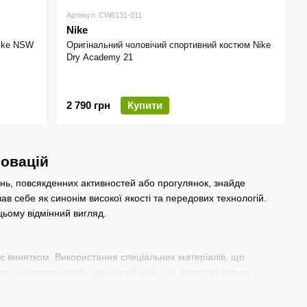
Артикул: CW6131-011
Nike
Nike NSW
Оригінальний чоловічий спортивний костюм Nike
Dry Academy 21
2 790 грн
Купити
новацій
ань, повсякденних активностей або прогулянок, знайде
в себе як синонім високої якості та передових технологій.
цьому відмінний вигляд.
не є винятком. Використання спеціальних матеріалів, що
того, костюми мають ідеальний крій, що дозволяє вільно
овічі спортивні костюми Nike, ви отримуєте не лише зручність,