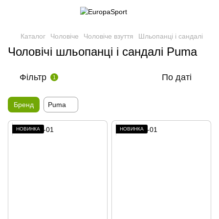
Каталог
Чоловіче
Чоловіче взуття
Шльопанці і сандалі
Чоловічі шльопанці і сандалі Puma
Фільтр
По даті
1
Бренд
Puma
НОВИНКА
НОВИНКА