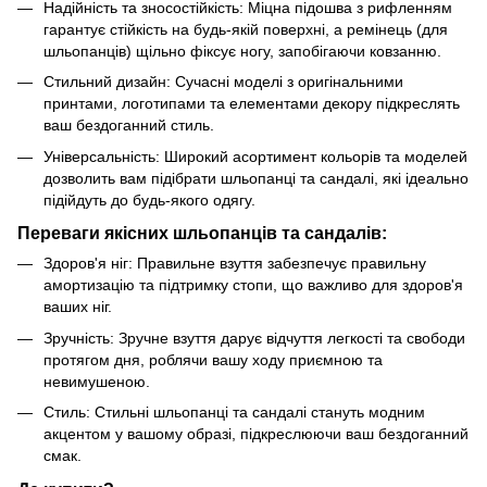
Надійність та зносостійкість: Міцна підошва з рифленням
гарантує стійкість на будь-якій поверхні, а ремінець (для
шльопанців) щільно фіксує ногу, запобігаючи ковзанню.
Стильний дизайн: Сучасні моделі з оригінальними
принтами, логотипами та елементами декору підкреслять
ваш бездоганний стиль.
Універсальність: Широкий асортимент кольорів та моделей
дозволить вам підібрати шльопанці та сандалі, які ідеально
підійдуть до будь-якого одягу.
Переваги якісних шльопанців та сандалів:
Здоров'я ніг: Правильне взуття забезпечує правильну
амортизацію та підтримку стопи, що важливо для здоров'я
ваших ніг.
Зручність: Зручне взуття дарує відчуття легкості та свободи
протягом дня, роблячи вашу ходу приємною та
невимушеною.
Стиль: Стильні шльопанці та сандалі стануть модним
акцентом у вашому образі, підкреслюючи ваш бездоганний
смак.