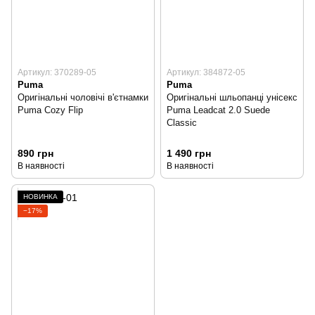
Артикул: 370289-05
Артикул: 384872-05
Puma
Puma
Оригінальні чоловічі в'єтнамки
Оригінальні шльопанці унісекс
Puma Cozy Flip
Puma Leadcat 2.0 Suede
Classic
890 грн
1 490 грн
В наявності
В наявності
НОВИНКА
−17%