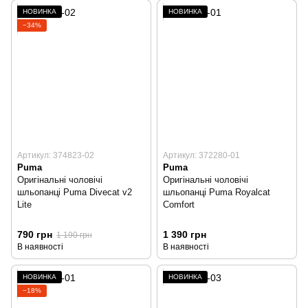
НОВИНКА
НОВИНКА
−34%
Артикул: 374823-02
Артикул: 372280-01
Puma
Puma
Оригінальні чоловічі
Оригінальні чоловічі
шльопанці Puma Divecat v2
шльопанці Puma Royalcat
Lite
Comfort
790 грн
1 390 грн
1 190 грн
В наявності
В наявності
НОВИНКА
НОВИНКА
−18%