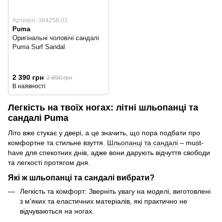
Артикул: 384258-01
Puma
Оригінальні чоловічі сандалі
Puma Surf Sandal
2 390 грн
2 890 грн
В наявності
Легкість на твоїх ногах: літні шльопанці та
сандалі Puma
Літо вже стукає у двері, а це значить, що пора подбати про
комфортне та стильне взуття.
Шльопанці та сандалі
– must-
have для спекотних днів, адже вони дарують відчуття свободи
та легкості протягом дня.
Які ж шльопанці та сандалі вибрати?
Легкість та комфорт: Зверніть увагу на моделі, виготовлені
з м'яких та еластичних матеріалів, які практично не
відчуваються на ногах.