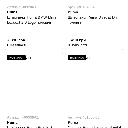
Артикул: 309206-01
Артикул: 404854-01
Puma
Puma
Шльопанці Puma BMW Mms
Шльопанці Puma Divecat Dry
Leadcat 2.0 Logo чоловічі
чоловічі
2 390 грн
1 490 грн
В наявності
В наявності
НОВИНКА
НОВИНКА
Артикул: 400338-01
Артикул: 401653-01
Puma
Puma
Шльопанці Puma Royalcat
Сандалі Puma Hypnotic Sandal