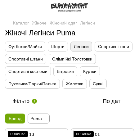
Каталог
Жіноче
Жіночий одяг
Легінси
Жіночі Легінси Puma
Футболки/Майки
Шорти
Легінси
Спортивні топи
Спортивні штани
Олімпійкі Толстовки
Спортивні костюми
Вітровки
Куртки
Пуховики/Парки/Пальта
Жилетки
Сукні
Фільтр
По даті
1
Бренд
Puma
НОВИНКА
НОВИНКА