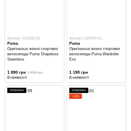
Артикул: 524386-01
Артикул: 629760-01
Puma
Puma
Оригінальні жіночі спортивні
Оригінальні жіночі спортивні
велосипеди Puma Shapeluxe
велосипеди Puma Wardrobe
Seamless
Ess
1 890 грн
1 190 грн
2 490 грн
В наявності
В наявності
НОВИНКА
НОВИНКА
−19%