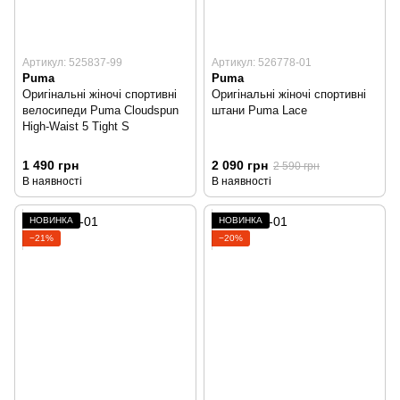
Артикул: 525837-99
Артикул: 526778-01
Puma
Puma
Оригінальні жіночі спортивні
Оригінальні жіночі спортивні
велосипеди Puma Cloudspun
штани Puma Lace
High-Waist 5 Tight S
1 490 грн
2 090 грн
2 590 грн
В наявності
В наявності
НОВИНКА
НОВИНКА
−21%
−20%