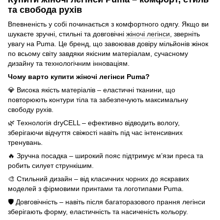
та свобода рухів
Впевненість у собі починається з комфортного одягу. Якщо ви
шукаєте зручні, стильні та довговічні
жіночі легінси
, зверніть
увагу на Puma. Це бренд, що завоював довіру мільйонів жінок
по всьому світу завдяки якісним матеріалам, сучасному
дизайну та технологічним інноваціям.
Чому варто купити жіночі легінси Puma?
💎 Висока якість матеріалів – еластичні тканини, що
повторюють контури тіла та забезпечують максимальну
свободу рухів.
🌿 Технологія dryCELL – ефективно відводить вологу,
зберігаючи відчуття свіжості навіть під час інтенсивних
тренувань.
🔥 Зручна посадка – широкий пояс підтримує м’язи преса та
робить силует стрункішим.
🎨 Стильний дизайн – від класичних чорних до яскравих
моделей з фірмовими принтами та логотипами Puma.
🛡 Довговічність – навіть після багаторазового прання легінси
зберігають форму, еластичність та насиченість кольору.