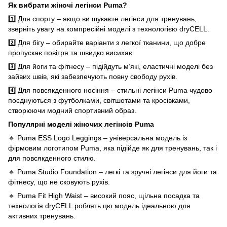
Як вибрати жіночі легінси Puma?
1️⃣ Для спорту – якщо ви шукаєте легінси для тренувань,
зверніть увагу на компресійні моделі з технологією dryCELL.
2️⃣ Для бігу – обирайте варіанти з легкої тканини, що добре
пропускає повітря та швидко висихає.
3️⃣ Для йоги та фітнесу – підійдуть м’які, еластичні моделі без
зайвих швів, які забезпечують повну свободу рухів.
4️⃣ Для повсякденного носіння – стильні легінси Puma чудово
поєднуються з футболками, світшотами та кросівками,
створюючи модний спортивний образ.
Популярні моделі жіночих легінсів Puma
🔹 Puma ESS Logo Leggings – універсальна модель із
фірмовим логотипом Puma, яка підійде як для тренувань, так і
для повсякденного стилю.
🔹 Puma Studio Foundation – легкі та зручні легінси для йоги та
фітнесу, що не сковують рухів.
🔹 Puma Fit High Waist – високий пояс, щільна посадка та
технологія dryCELL роблять цю модель ідеальною для
активних тренувань.