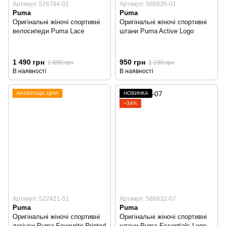
Артикул: 526784-01
Артикул: 586835-01
Puma
Puma
Оригінальні жіночі спортивні
Оригінальні жіночі спортивні
велосипеди Puma Lace
штани Puma Active Logo
1 490 грн
950 грн
1 890 грн
1 190 грн
В наявності
В наявності
НАЙКРАЩА ЦІНА
НОВИНКА
−34%
Артикул: 522421-51
Артикул: 586832-07
Puma
Puma
Оригінальні жіночі спортивні
Оригінальні жіночі спортивні
легінси Puma Favourite Printed
штани Puma Essentials Logo