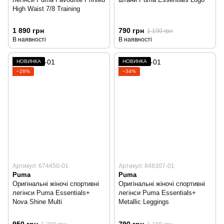
High Waist 7/8 Training
1 890 грн
790 грн
1 190 грн
В наявності
В наявності
НОВИНКА
НОВИНКА
−26%
−34%
Артикул: 674450-01
Артикул: 848307-01
Puma
Puma
Оригінальні жіночі спортивні
Оригінальні жіночі спортивні
легінси Puma Essentials+
легінси Puma Essentials+
Nova Shine Multi
Metallic Leggings
950 грн
790 грн