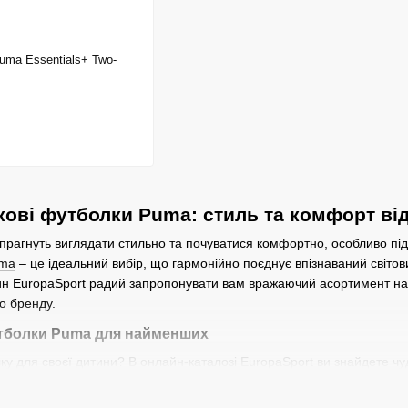
uma Essentials+ Two-
ткові футболки Puma: стиль та комфорт ві
 прагнуть виглядати стильно та почуватися комфортно, особливо під
uma
– це ідеальний вибір, що гармонійно поєднує впізнаваний світов
ин EuropaSport радий запропонувати вам вражаючий асортимент най
о бренду.
утболки Puma для найменших
ку для своєї дитини? В онлайн-каталозі EuropaSport ви знайдете ч
ьких непосид. Виготовлені з м'яких, гіпоалергенних та дихаючих м
и забезпечують оптимальну терморегуляцію та не подразнюють ніжну 