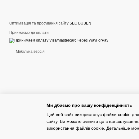
гарантують свободу рухів
прогулянок чи занять у д
Трендові футболки P
Оптимізація та просування сайту
SEO BUBEN
Підлітковий вік – час п
Приймаємо до оплати
просто одяг, а заява про
останніх колаборацій – в
підліткову футболку Puma,
Мобільна версія
школі. Оригінальність гар
Переваги бренду Pum
Чому мільйони людей у в
матеріалів, що забезпечу
насиченість кольору та ф
для своїх активних дітей т
Ми дбаємо про вашу конфіденційність
EuropaSport: ваш гід
Цей веб-сайт використовує файли cookie для
Чому варто купити дитячі
сайту. Ви можете змінити це в налаштування
– тільки оригінальна про
Конструктор інтернет-магазинів
використання файлів cookie. Детальніше мо
розмірів для різного віку