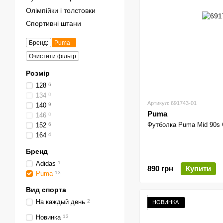
Олімпійки і толстовки
Спортивні штани
Бренд:
Puma
Очистити фільтр
Розмір
128
6
134
0
Артикул: 691743-01
140
9
Puma
146
0
Футболка Puma Mid 90s G
152
6
164
4
Бренд
Adidas
1
890 грн
Купити
Puma
13
Вид спорта
На каждый день
2
НОВИНКА
Новинка
13