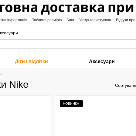
ктна інформація
Таблиця розмірів
Блог
Угода користувача
Відгуки про
аксесуари
Діти і підлітки
Аксесуари
ки
ки Nike
Сортуванн
НОВИНКА