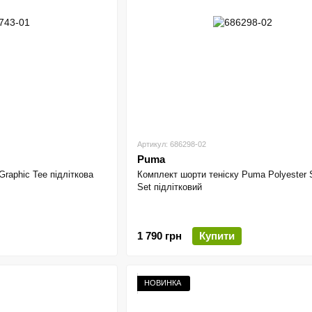
Артикул: 686298-02
Puma
raphic Tee підліткова
Комплект шорти теніску Puma Polyester 
Set підлітковий
1 790 грн
Купити
НОВИНКА