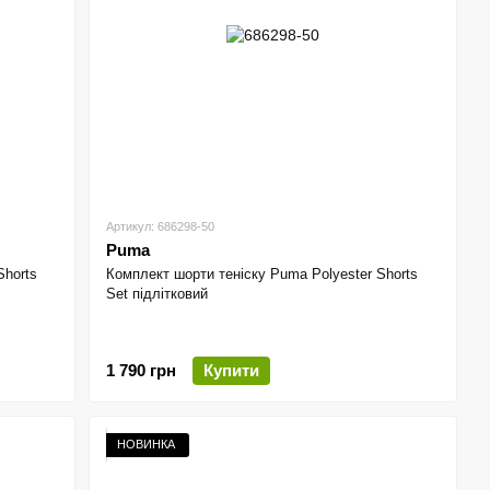
Артикул: 686298-50
Puma
Shorts
Комплект шорти теніску Puma Polyester Shorts
Set підлітковий
1 790 грн
Купити
НОВИНКА