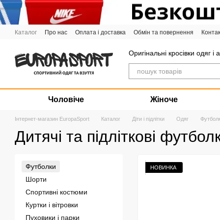
Перейти до основного контенту
Каталог
Про нас
Оплата і доставка
Обмін та повернення
Конта
Графік роботи
Оригінальні кросівки одяг і 
Чоловіче
Жіноче
Інтернет-магазин EuropaSport
Каталог
Діти і підлітки
Одяг
Футбол
Дитячі та підліткові футбол
Футболки
НОВИНКА
Шорти
Спортивні костюми
Куртки і вітровки
Пуховики і парки