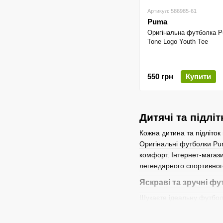
Артикул: 586985-61
Puma
Оригінальна футболка P
Tone Logo Youth Tee
550 грн
Купити
Дитячі та підлі
Кожна дитина та підліток
Оригінальні футболки P
комфорт. Інтернет-магаз
легендарного спортивног
Яскраві та зручні ф
Шукаєте ідеальну футбол
урахуванням потреб мален
синтетичні тканини), вон