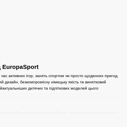
д EuropaSport
 час активних ігор, занять спортом чи просто щоденних пригод.
ий дизайн, безкомпромісну німецьку якість та винятковий
актуальніших дитячих та підліткових моделей цього
удовий вибір дитячих футболок Puma, розроблених спеціально з
атеріалів (часто це високоякісна бавовна або функціональні
шкіру. Яскраві принти, улюблені герої та зручний крій