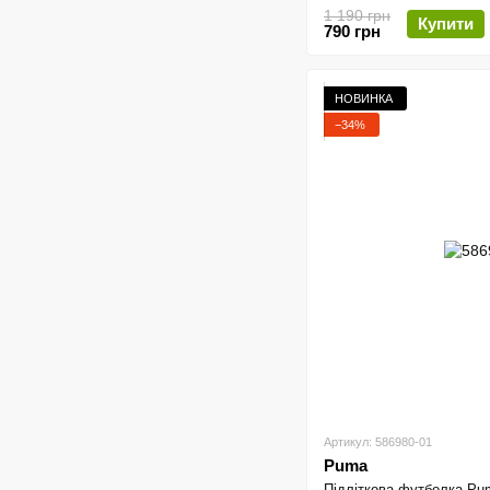
1 190 грн
Купити
790 грн
НОВИНКА
−34%
Артикул: 586980-01
Puma
Підліткова футболка Pum