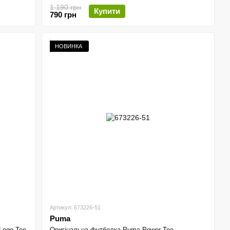
1 190 грн
Купити
790 грн
НОВИНКА
Артикул: 673226-51
Puma
Logo Tee
Оригінальна футболка Puma Power Tee