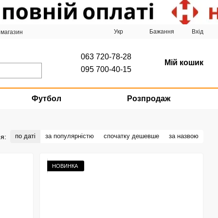
Укр
Бажання
Вхід
 магазин
063 720-78-28
Мій кошик
095 700-40-15
Футбол
Розпродаж
по даті
за популярністю
спочатку дешевше
за назвою
я:
НОВИНКА