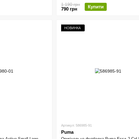
1 190 грн
Купити
790 грн
НОВИНКА
Артикул: 586985-91
Puma
a Active Small Logo
Оригінальна футболка Puma Ess+ 2 Col 