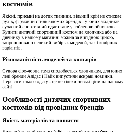
костюмів
Якісні, приємні на дотик тканини, вільний крій не стискає
рухів, фірмовий стиль відомих брендів - у юних модників
сучасний спортивний одяг стане улюбленою обновкою.
Купити дитячий спортивний костюм на хлопчика або на
дівчинку в нашому магазині можна за вигідною ціною,
запропоновано великий вибір як моделей, так і колірних
варіантів.
Різноманітність моделей та кольорів
Сувора сіро-чорна гама сподобається хлопчикам, для юних
леді бренди Адідас і Найк випустили яскраві новинки.
Переваги такого одягу - це не тільки низькі ціни на нашому
сайті.
Особливості дитячих спортивних
костюмів від провідних брендів
Якість матеріалів та пошиття
Дитячий теплий костюм Adidas зшитий з дуже м'якого