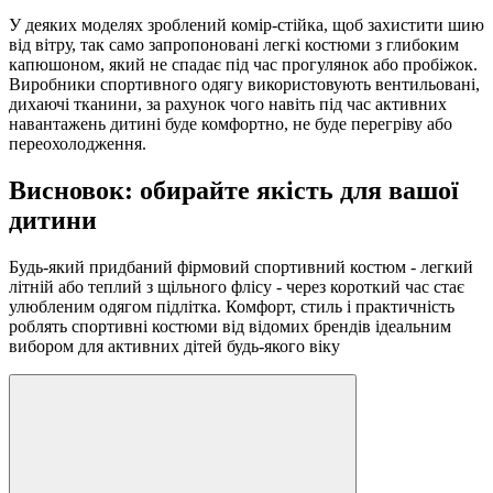
У деяких моделях зроблений комір-стійка, щоб захистити шию
від вітру, так само запропоновані легкі костюми з глибоким
капюшоном, який не спадає під час прогулянок або пробіжок.
Виробники спортивного одягу використовують вентильовані,
дихаючі тканини, за рахунок чого навіть під час активних
навантажень дитині буде комфортно, не буде перегріву або
переохолодження.
Висновок: обирайте якість для вашої
дитини
Будь-який придбаний фірмовий спортивний костюм - легкий
літній або теплий з щільного флісу - через короткий час стає
улюбленим одягом підлітка. Комфорт, стиль і практичність
роблять спортивні костюми від відомих брендів ідеальним
вибором для активних дітей будь-якого віку