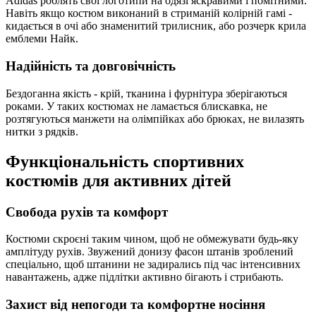
Adidas роблять свої логотипи на одязі яскравими і помітними.
Навіть якщо костюм виконаний в стриманій колірній гамі -
кидається в очі або знаменитий трилисник, або розчерк крила
емблеми Найк.
Надійність та довговічність
Бездоганна якість - крій, тканина і фурнітура зберігаються
роками. У таких костюмах не ламається блискавка, не
розтягуються манжети на олімпійках або брюках, не вилазять
нитки з рядків.
Функціональність спортивних
костюмів для активних дітей
Свобода рухів та комфорт
Костюми скроєні таким чином, щоб не обмежувати будь-яку
амплітуду рухів. Звужений донизу фасон штанів зроблений
спеціально, щоб штанини не задирались під час інтенсивних
навантажень, адже підлітки активно бігають і стрибають.
Захист від непогоди та комфортне носіння