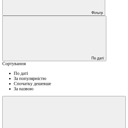
Фільтр
По даті
Сортування
По даті
За популярністю
Спочатку дешевше
За назвою