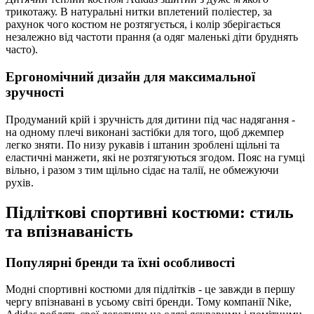
трикотажу. В натуральні нитки вплетений поліестер, за
рахунок чого костюм не розтягується, і колір зберігається
незалежно від частоти прання (а одяг маленькі діти бруднять
часто).
Ергономічний дизайн для максимальної
зручності
Продуманий крій і зручність для дитини під час надягання -
на одному плечі виконані застібки для того, щоб джемпер
легко зняти. По низу рукавів і штанин зроблені щільні та
еластичні манжети, які не розтягуються згодом. Пояс на гумці
вільно, і разом з тим щільно сідає на талії, не обмежуючи
рухів.
Підліткові спортивні костюми: стиль
та впізнаваність
Популярні бренди та їхні особливості
Модні спортивні костюми для підлітків - це завжди в першу
чергу впізнавані в усьому світі бренди. Тому компанії Nike,