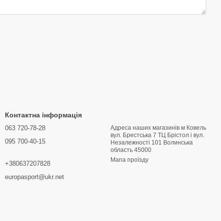
Контактна інформація
063 720-78-28
Адреса наших магазинів м Ковель
вул. Брестська 7 ТЦ Брістол і вул.
095 700-40-15
Hезалежності 101 Волинська
область 45000
Мапа проїзду
+380637207828
europasport@ukr.net