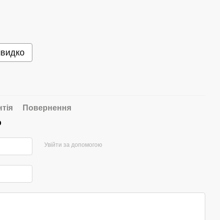
швидко
нтія
Повернення
р
Увійти за допомогою