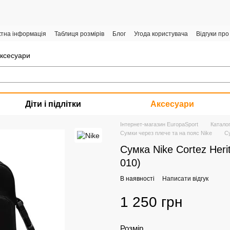
ктна інформація
Таблиця розмірів
Блог
Угода користувача
Відгуки про
аксесуари
Діти і підлітки
Аксесуари
Інтернет-магазин EuropaSport
Катало
Сумки через плече та на пояс Nike
Су
Сумка Nike Cortez Her
010)
В наявності
Написати відгук
1 250 грн
Розмір