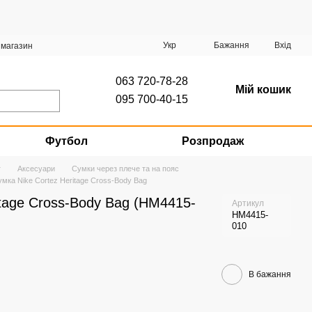
Укр
Бажання
Вхід
 магазин
063 720-78-28
Мій кошик
095 700-40-15
Футбол
Розпродаж
г
Аксесуари
Сумки через плече та на пояс
мка Nike Cortez Heritage Cross-Body Bag
itage Cross-Body Bag (HM4415-
Артикул
HM4415-
010
В бажання