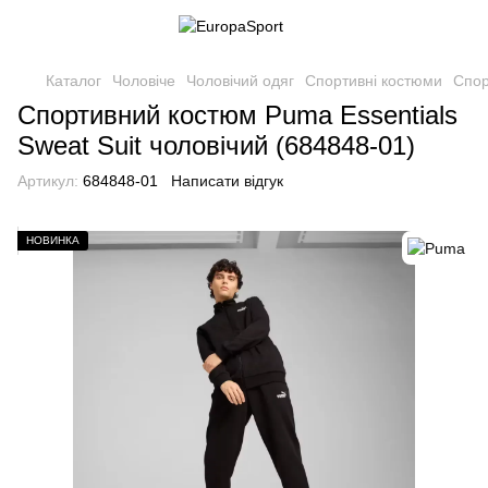
Каталог
Чоловіче
Чоловічий одяг
Спортивні костюми
Спор
Спортивний костюм Puma Essentials
Sweat Suit чоловічий (684848-01)
Артикул:
684848-01
Написати відгук
НОВИНКА