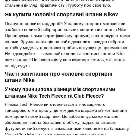
стильний вигляд, практичність і турботу про своє тіло.
Як купити чоловічі спортивні штани Nike?
Плануєте оновити гардероб? У нашому інтернет-магазині ви
знайдете великий вибір оригінальних спортивних штанів Nike.
Пропонуємо тільки сертифіковану продукцію за конкурентними
цінами. Зручна навігація на сайті дозволить швидко вибрати
потрібну модель, а доставка зробить покупку ще приємнішою.
Не відкладайте — замовляйте чоловічі спортивні штани Nike
вже сьогодні! Це інвестиція у ваш комфорт і стиль, які ніколи
не підведуть.
Часті запитання про чоловічі спортивні
штани Nike
У чому принципова різниця між спортивними
штанами Nike Tech Fleece та Club Fleece?
Лінійка Tech Fleece виготовляється з інноваційного
тришарового матеріалу, де між двома шарами м'якої тканини
поміщений легкий шар піни. Це забезпечує максимальне
збереження тепла без зайвого об'єму, надаючи штанам
футуристичний силует із впізнаваними кишенями на блискавці.
Серія Club Fleece є класичним рішенням із м'якого