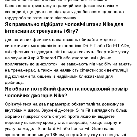
бавовняного трикотажу з традиційним флісовим начісом
всередині, що ідеально підходить для базового щоденного
гардероба та затишного відпочинку.
Як правильно підібрати чоловічі штани Nike для
інтенсивних тренувань і бігу?
Для активних фізичних навантажень обирайте моделі з
синтетичних матеріалів із технологією Dri-FIT або Dri-FIT ADV,
які ефективно відводять піт і швидко сохнуть. Звертайте увагу
на заужений крій Tapered Fit або джогери, які щільно
прилягають до щиколоток і не заважають під час бігу чи занять
на тренажерах, а також на наявність сітчастих зон вентиляції
під колінами та кишень із надійними блискавками для
дрібниць.
Як обрати потрібний фасон та посадковий розмір
чоловічих джогерів Nike?
Орієнтуйтеся на два параметри: обхват талії та довжину за
внутрішнім швом. Заужені джогери Slim Fit виглядають більш
зібрано і підкреслюють силует, проте якщо ви віддаєте
перевагу вільному крою у стилі оверсайз, краще звернути
увагу на моделі Standard Fit або Loose Fit. Якщо ваше
зростання перевищує 185 см, звертайте увагу на спеціальні