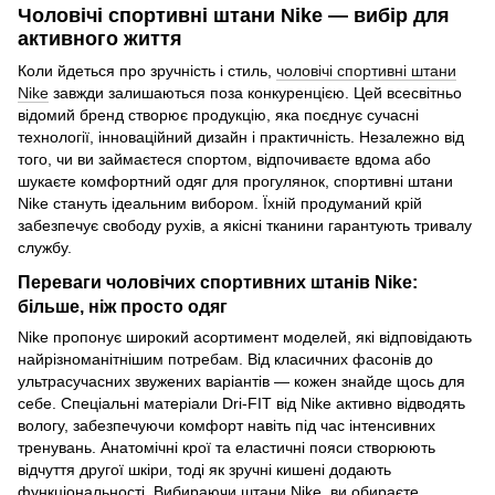
Чоловічі спортивні штани Nike — вибір для
активного життя
Коли йдеться про зручність і стиль,
чоловічі спортивні штани
Nike
завжди залишаються поза конкуренцією. Цей всесвітньо
відомий бренд створює продукцію, яка поєднує сучасні
технології, інноваційний дизайн і практичність. Незалежно від
того, чи ви займаєтеся спортом, відпочиваєте вдома або
шукаєте комфортний одяг для прогулянок, спортивні штани
Nike стануть ідеальним вибором. Їхній продуманий крій
забезпечує свободу рухів, а якісні тканини гарантують тривалу
службу.
Переваги чоловічих спортивних штанів Nike:
більше, ніж просто одяг
Nike пропонує широкий асортимент моделей, які відповідають
найрізноманітнішим потребам. Від класичних фасонів до
ультрасучасних звужених варіантів — кожен знайде щось для
себе. Спеціальні матеріали Dri-FIT від Nike активно відводять
вологу, забезпечуючи комфорт навіть під час інтенсивних
тренувань. Анатомічні крої та еластичні пояси створюють
відчуття другої шкіри, тоді як зручні кишені додають
функціональності. Вибираючи штани Nike, ви обираєте