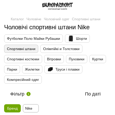
Каталог
Чоловіче
Чоловічий одяг
Спортивні штани
Чоловічі спортивні штани Nike
Футболки Поло Майки Рубашки
Шорти
Спортивні штани
Олімпійкі и Толстовки
Спортивні костюми
Вітровки
Пуховики
Куртки
Парки
Жилетки
Труси і плавки
Компресійний одяг
Фільтр
По даті
1
Бренд
Nike