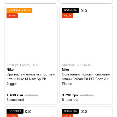
НАЙКРАЩА ЦІНА
НОВИНКА
−47%
−21%
Артикул: FN0250-100
Артикул: FN5844-010
Nike
Nike
Оригінальні чоловічі спортивні
Оригінальні чоловічі спортивні
штани Nike M Nsw Sp Pk
штани Jordan Dri-FIT Sport Air
Jogger
Fleece
1 490 грн
3 790 грн
2 790 грн
4 790 грн
В наявності
В наявності
НОВИНКА
НОВИНКА
−14%
−31%