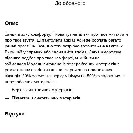
До обраного
Опис
Зайди в зону комфорту. І мова тут не тільки про твоє життя, а й
про твоє взуття. Ці пантолети adidas Adilette роблять багато
речей простіше. Все, що тобі потрібно зробити - це надіти їх.
Вирушай у справах або залишайся вдома. Легка амортизує
підошва подбає про твоє комфорті, чим би ти не
займалася.Модель виконана із перероблених матеріалів в
рамках наших зобов'язань по скороченню пластикових
відходів. 20% елементів верху мінімум на 50% складаються з
перероблених матеріалів.
Верх із синтетичних матеріалів
Підметка із синтетичних матеріалів
Відгуки